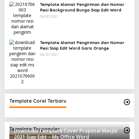
Template Alamat Pengiriman dan Nomor
Resi Background Bunga Siap Edit Word
06/07/2021
Template Alamat Pengiriman dan Nomor
Resi Siap Edit Word Garis Orange
06/07/2021
Template Corel Terbaru
Template Terpopuler
Download Template Cover Proposal Masjid
2021 Siap Edit – Ms Office Word