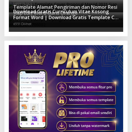
10022 Dilihat
Template Alamat Pengiriman dan Nomor Resi
Download Gratis Curriculum Vitae Kosong
Siap Edit Word Garis Orange
Format Word | Download Gratis Template CV
9170 Dilihat
Lamaran Kerja Doc Mudah Diedit
6551 Dilihat