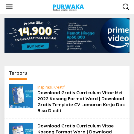
L
e
w
a
t
i
k
e
k
o
n
t
e
n
Terbaru
P
Inspirasi
,
Kreatif
U
Download Gratis Curriculum Vitae Mei
R
2022 Kosong Format Word | Download
W
Gratis Template CV Lamaran Kerja Doc
A
K
Bisa Diedit
A
Download Gratis Curriculum Vitae
Kosong Format Word | Download