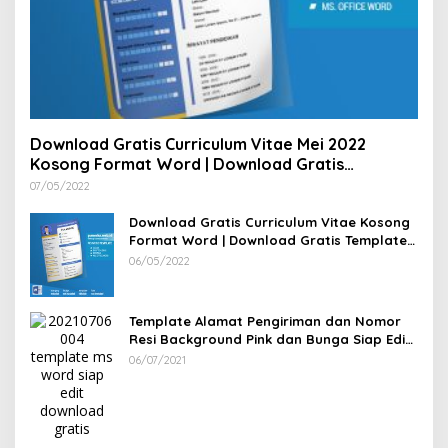
Download Gratis Curriculum Vitae Mei 2022
Kosong Format Word | Download Gratis
Template CV Lamaran Kerja Doc Bisa Diedit
07/05/2022
Download Gratis Curriculum Vitae Kosong
Format Word | Download Gratis Template
CV Lamaran Kerja Doc Mudah Diedit
06/05/2022
Template Alamat Pengiriman dan Nomor
Resi Background Pink dan Bunga Siap Edit
Word
06/07/2021