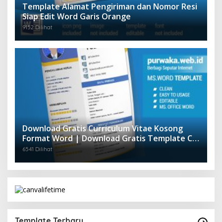
Template Alamat Pengiriman dan Nomor Resi
Siap Edit Word Garis Orange
9152 Dilihat
Download Gratis Curriculum Vitae Kosong
Format Word | Download Gratis Template CV
Lamaran Kerja Doc Mudah Diedit
6541 Dilihat
Template Terbaru