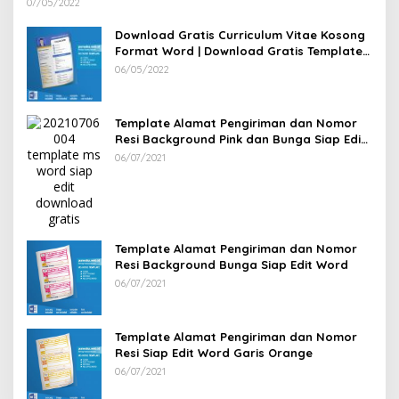
Template CV Lamaran Kerja Doc Bisa Diedit
07/05/2022
Download Gratis Curriculum Vitae Kosong
Format Word | Download Gratis Template
CV Lamaran Kerja Doc Mudah Diedit
06/05/2022
Template Alamat Pengiriman dan Nomor
Resi Background Pink dan Bunga Siap Edit
Word
06/07/2021
Template Alamat Pengiriman dan Nomor
Resi Background Bunga Siap Edit Word
06/07/2021
Template Alamat Pengiriman dan Nomor
Resi Siap Edit Word Garis Orange
06/07/2021