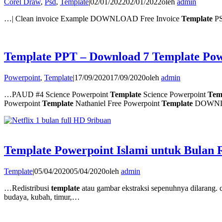
Corel Draw
,
Psd
,
Template
|
02/01/2022
02/01/2022
oleh
admin
…| Clean invoice Example DOWNLOAD Free Invoice
Template
PS
Template PPT – Download 7 Template Pow
Powerpoint
,
Template
|
17/09/2020
17/09/2020
oleh
admin
…PAUD #4 Science Powerpoint
Template
Science Powerpoint
Tem
Powerpoint
Template
Nathaniel Free Powerpoint
Template
DOWN
Template Powerpoint Islami untuk Bulan
Template
|
05/04/2020
05/04/2020
oleh
admin
…Redistribusi
template
atau gambar ekstraksi sepenuhnya dilarang.
budaya, kubah, timur,…