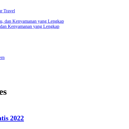
r Travel
, dan Kenyamanan yang Lengkap
ern
es
tis 2022