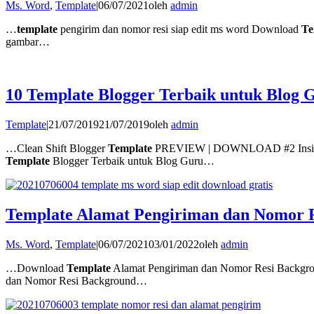
Ms. Word
,
Template
|
06/07/2021
oleh
admin
…
template
pengirim dan nomor resi siap edit ms word Download
Te
gambar…
10 Template Blogger Terbaik untuk Blog G
Template
|
21/07/2019
21/07/2019
oleh
admin
…Clean Shift Blogger
Template
PREVIEW | DOWNLOAD #2 Inside
Template
Blogger Terbaik untuk Blog Guru…
Template Alamat Pengiriman dan Nomor R
Ms. Word
,
Template
|
06/07/2021
03/01/2022
oleh
admin
…Download
Template
Alamat Pengiriman dan Nomor Resi Backgr
dan Nomor Resi Background…