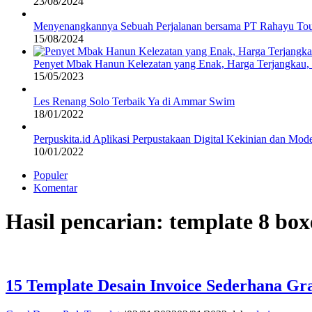
23/08/2024
Menyenangkannya Sebuah Perjalanan bersama PT Rahayu Tou
15/08/2024
Penyet Mbak Hanun Kelezatan yang Enak, Harga Terjangkau
15/05/2023
Les Renang Solo Terbaik Ya di Ammar Swim
18/01/2022
Perpuskita.id Aplikasi Perpustakaan Digital Kekinian dan Mod
10/01/2022
Populer
Komentar
Hasil pencarian: template 8 box
15 Template Desain Invoice Sederhana Gra