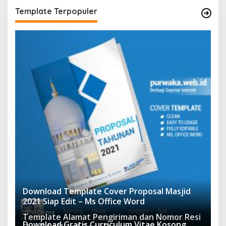
Template Terpopuler
Download Template Cover Proposal Masjid
2021 Siap Edit – Ms Office Word
10010 Dilihat
Template Alamat Pengiriman dan Nomor Resi
Download Gratis Curriculum Vitae Kosong