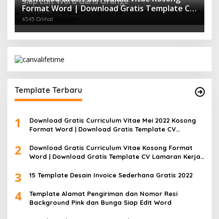
Siap Edit Word Garis Orange
Format Word | Download Gratis Template CV
9154 Dilihat
Lamaran Kerja Doc Mudah Diedit
6545 Dilihat
Template Terbaru
1
Download Gratis Curriculum Vitae Mei 2022 Kosong
Format Word | Download Gratis Template CV
Lamaran Kerja Doc Bisa Diedit
2
Download Gratis Curriculum Vitae Kosong Format
Word | Download Gratis Template CV Lamaran Kerja
Doc Mudah Diedit
3
15 Template Desain Invoice Sederhana Gratis 2022
4
Template Alamat Pengiriman dan Nomor Resi
Background Pink dan Bunga Siap Edit Word