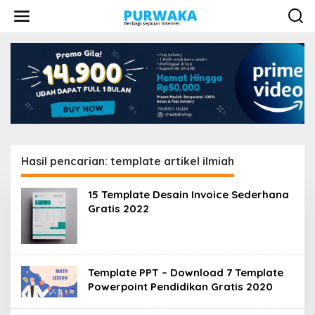
L
e
w
a
t
i
k
e
k
o
n
t
e
Hasil pencarian: template artikel ilmiah
n
15 Template Desain Invoice Sederhana
Gratis 2022
Template PPT – Download 7 Template
Powerpoint Pendidikan Gratis 2020