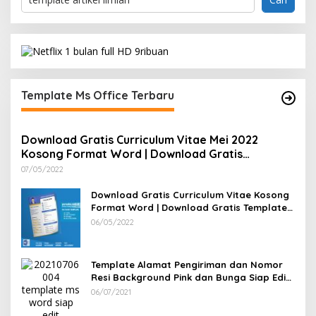
Template Ms Office Terbaru
Download Gratis Curriculum Vitae Mei 2022
Kosong Format Word | Download Gratis
Template CV Lamaran Kerja Doc Bisa Diedit
07/05/2022
Download Gratis Curriculum Vitae Kosong
Format Word | Download Gratis Template
CV Lamaran Kerja Doc Mudah Diedit
06/05/2022
Template Alamat Pengiriman dan Nomor
Resi Background Pink dan Bunga Siap Edit
Word
06/07/2021