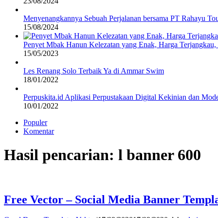
23/08/2024
Menyenangkannya Sebuah Perjalanan bersama PT Rahayu Tou
15/08/2024
Penyet Mbak Hanun Kelezatan yang Enak, Harga Terjangkau
15/05/2023
Les Renang Solo Terbaik Ya di Ammar Swim
18/01/2022
Perpuskita.id Aplikasi Perpustakaan Digital Kekinian dan Mod
10/01/2022
Populer
Komentar
Hasil pencarian: l banner 600
Free Vector – Social Media Banner Templa