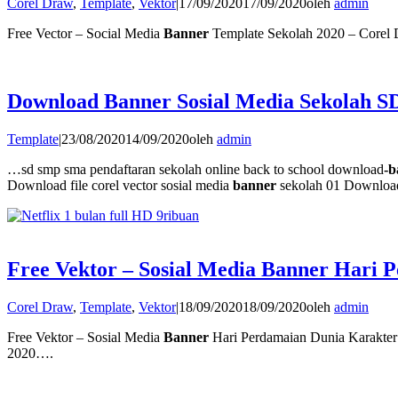
Corel Draw
,
Template
,
Vektor
|
17/09/2020
17/09/2020
oleh
admin
Free Vector – Social Media
Banner
Template Sekolah 2020 – Corel
Download Banner Sosial Media Sekolah S
Template
|
23/08/2020
14/09/2020
oleh
admin
…sd smp sma pendaftaran sekolah online back to school download
-b
Download file corel vector sosial media
banner
sekolah 01 Download 
Free Vektor – Sosial Media Banner Hari
Corel Draw
,
Template
,
Vektor
|
18/09/2020
18/09/2020
oleh
admin
Free Vektor – Sosial Media
Banner
Hari Perdamaian Dunia Karakter 
2020….