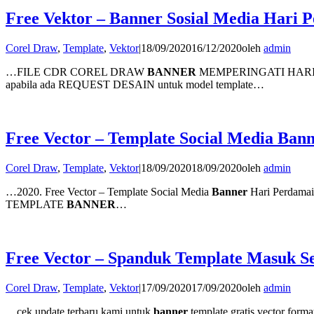
Free Vektor – Banner Sosial Media Hari
Corel Draw
,
Template
,
Vektor
|
18/09/2020
16/12/2020
oleh
admin
…FILE CDR COREL DRAW
BANNER
MEMPERINGATI HARI
apabila ada REQUEST DESAIN untuk model template…
Free Vector – Template Social Media Ban
Corel Draw
,
Template
,
Vektor
|
18/09/2020
18/09/2020
oleh
admin
…2020. Free Vector – Template Social Media
Banner
Hari Perdamai
TEMPLATE
BANNER
…
Free Vector – Spanduk Template Masuk S
Corel Draw
,
Template
,
Vektor
|
17/09/2020
17/09/2020
oleh
admin
…cek update terbaru kami untuk
banner
template gratis vector f