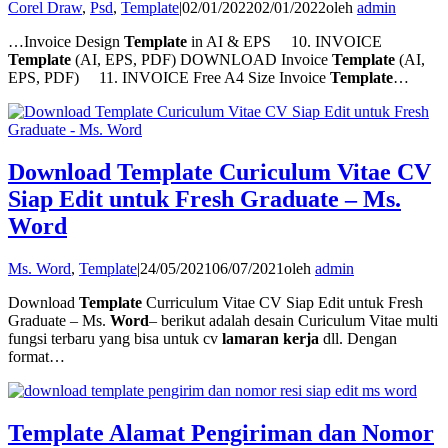
Corel Draw
,
Psd
,
Template
|
02/01/2022
02/01/2022
oleh
admin
…Invoice Design
Template
in AI & EPS 10. INVOICE
Template
(AI, EPS, PDF) DOWNLOAD Invoice
Template
(AI,
EPS, PDF) 11. INVOICE Free A4 Size Invoice
Template
…
Download Template Curiculum Vitae CV
Siap Edit untuk Fresh Graduate – Ms.
Word
Ms. Word
,
Template
|
24/05/2021
06/07/2021
oleh
admin
Download
Template
Curriculum Vitae CV Siap Edit untuk Fresh
Graduate – Ms.
Word
– berikut adalah desain Curiculum Vitae multi
fungsi terbaru yang bisa untuk cv
lamaran kerja
dll. Dengan
format…
Template Alamat Pengiriman dan Nomor