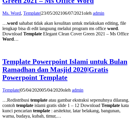
Green 2021 – Ms Office Word
Ms. Word
,
Template
|
23/05/2021
06/07/2021
oleh
admin
…
word
sahabat tidak akan kesulitan untuk melakukan editing, file
lengkap bisa di edit langsung melalui program ms office
word
.
Download
Template
Elegant Clean Cover Green 2021 – Ms Office
Word
…
Template Powerpoint Islami untuk Bulan
Ramadhan dan Masjid 2020|Gratis
Powerpoint Template
Template
|
05/04/2020
05/04/2020
oleh
admin
…Redistribusi
template
atau gambar ekstraksi sepenuhnya dilarang.
contoh
template
islami gratis slide 1 – 12 Download
Template
kata
kunci pencarian
template
: arsitektur, latar belakang, bangunan,
warna, budaya, kubah, timur,…