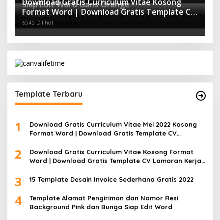
Download Gratis Curriculum Vitae Kosong
Siap Edit Word Garis Orange
Format Word | Download Gratis Template CV
9154 Dilihat
Lamaran Kerja Doc Mudah Diedit
6545 Dilihat
Template Terbaru
1
Download Gratis Curriculum Vitae Mei 2022 Kosong
Format Word | Download Gratis Template CV
Lamaran Kerja Doc Bisa Diedit
2
Download Gratis Curriculum Vitae Kosong Format
Word | Download Gratis Template CV Lamaran Kerja
Doc Mudah Diedit
3
15 Template Desain Invoice Sederhana Gratis 2022
4
Template Alamat Pengiriman dan Nomor Resi
Background Pink dan Bunga Siap Edit Word