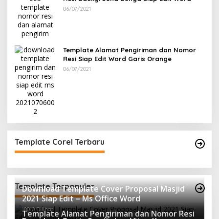
06/07/2021
Template Alamat Pengiriman dan Nomor
Resi Siap Edit Word Garis Orange
06/07/2021
Template Corel Terbaru
Template Terpopuler
Download Template Cover Proposal Masjid
2021 Siap Edit – Ms Office Word
10010 Dilihat
Template Alamat Pengiriman dan Nomor Resi