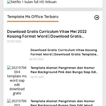
Template Ms Office Terbaru
Download Gratis Curriculum Vitae Mei 2022
Kosong Format Word | Download Gratis
Template CV Lamaran Kerja Doc Bisa Diedit
07/05/2022
Download Gratis Curriculum Vitae Kosong
Format Word | Download Gratis Template
CV Lamaran Kerja Doc Mudah Diedit
06/05/2022
Template Alamat Pengiriman dan Nomor
Resi Background Pink dan Bunga Siap Edit
Word
06/07/2021
Template Alamat Pengiriman dan Nomor
Resi Background Bunga Siap Edit Word