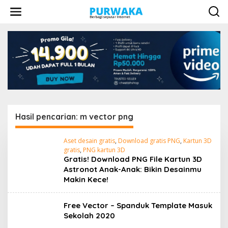
L
e
w
a
t
i
k
e
k
o
n
t
e
Hasil pencarian: m vector png
n
Aset desain gratis
,
Download gratis PNG
,
Kartun 3D
gratis
,
PNG kartun 3D
Gratis! Download PNG File Kartun 3D
Astronot Anak-Anak: Bikin Desainmu
Makin Kece!
Free Vector – Spanduk Template Masuk
Sekolah 2020