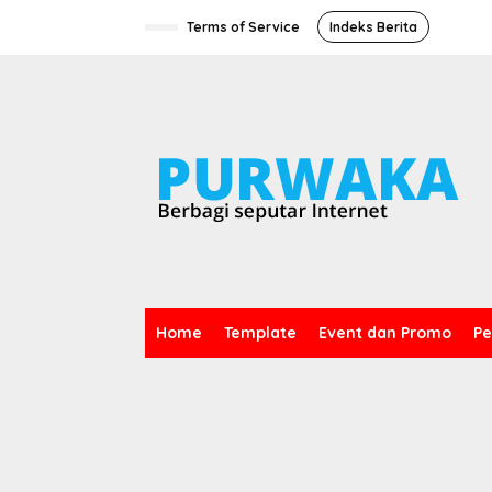
L
e
Terms of Service
Indeks Berita
w
a
t
i
k
e
k
o
n
t
e
n
Home
Template
Event dan Promo
Pe