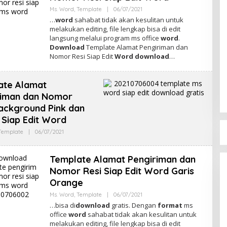
Ms. Word
,
Template
|
06/07/2021
O
L
…
word
sahabat tidak akan kesulitan untuk
E
melakukan editing, file lengkap bisa di edit
H
langsung melalui program ms office
word
.
A
D
Download
Template Alamat Pengiriman dan
M
Nomor Resi Siap Edit
Word download
…
I
N
ate Alamat
riman dan Nomor
ackground Pink dan
Siap Edit Word
Template
|
06/07/2021
O
L
E
H
Template Alamat Pengiriman dan
A
D
Nomor Resi Siap Edit Word Garis
M
Orange
I
N
Ms. Word
,
Template
|
06/07/2021
O
L
…bisa di
download
gratis. Dengan
format
ms
E
office
word
sahabat tidak akan kesulitan untuk
H
melakukan editing, file lengkap bisa di edit
A