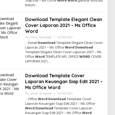
Siap Edit – Ms Office
Word Word
gambar ilustrasi
M
belum…
I
N
Download Template Elegant Clean
Cover Laporan 2021 – Ms Office
Word
Ms. Word
,
Template
|
22/05/2021
O
L
…Detail
Download
Template Elegant Clean Cover
E
Laporan 2021 – Ms Office
Word Download
H
Template Elegant Clean Cover Laporan 2021 – Ms
A
D
Office
Word
TEMPLATE MS. OFFICE
WORD
COVER
M
LAPORAN 2021…
I
N
Download Template Cover
Laporan Keuangan Siap Edit 2021 –
Ms Office Word
Ms. Word
,
Template
|
24/05/2021
O
L
…Office
Word Download
Template Cover
E
Laporan Keuangan Siap Edit 2021 – Ms Office
H
Word Download
Template Cover Laporan
A
D
Keuangan Siap Edit 2021 – Ms Office
Word
M