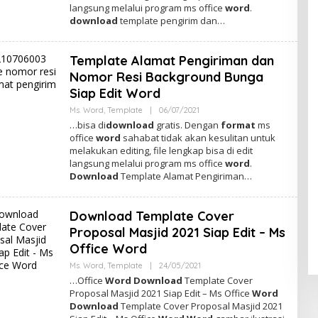
D
langsung melalui program ms office
word
.
M
download
template pengirim dan…
I
N
Template Alamat Pengiriman dan
Nomor Resi Background Bunga
Siap Edit Word
Ms. Word
,
Template
|
06/07/2021
O
L
…bisa di
download
gratis. Dengan
format
ms
E
office
word
sahabat tidak akan kesulitan untuk
H
melakukan editing, file lengkap bisa di edit
A
D
langsung melalui program ms office
word
.
M
Download
Template Alamat Pengiriman…
I
N
Download Template Cover
Proposal Masjid 2021 Siap Edit – Ms
Office Word
Ms. Word
,
Template
|
24/05/2021
O
L
…Office
Word Download
Template Cover
E
Proposal Masjid 2021 Siap Edit – Ms Office
Word
H
Download
Template Cover Proposal Masjid 2021
A
D