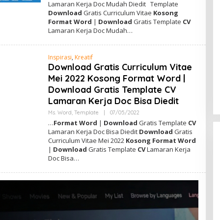
Lamaran Kerja Doc Mudah Diedit Template
H
Download
Gratis Curriculum Vitae
Kosong
A
D
Format Word
|
Download
Gratis Template
CV
M
Lamaran Kerja Doc Mudah…
I
N
Inspirasi
,
Kreatif
Download Gratis Curriculum Vitae
Mei 2022 Kosong Format Word |
Download Gratis Template CV
Lamaran Kerja Doc Bisa Diedit
Ms. Word
,
Template
|
07/05/2022
O
L
…
Format Word
|
Download
Gratis Template
CV
E
Lamaran Kerja Doc Bisa Diedit
Download
Gratis
H
Curriculum Vitae Mei 2022
Kosong Format Word
A
D
|
Download
Gratis Template
CV
Lamaran Kerja
M
Doc Bisa…
I
N