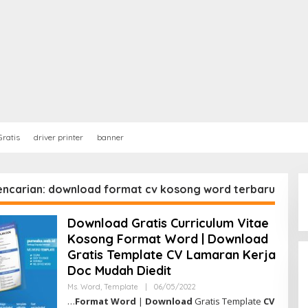
ratis
driver printer
banner
pencarian: download format cv kosong word terbaru
Download Gratis Curriculum Vitae
Kosong Format Word | Download
Gratis Template CV Lamaran Kerja
Doc Mudah Diedit
Ms. Word
,
Template
|
06/05/2022
O
L
…
Format Word
|
Download
Gratis Template
CV
E