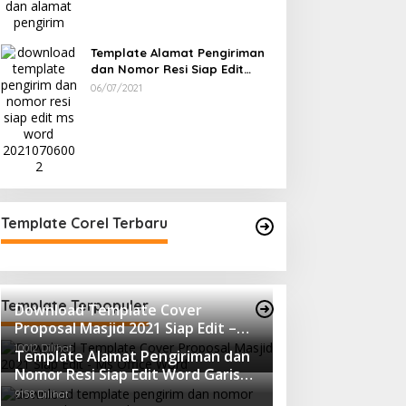
Template Alamat Pengiriman
dan Nomor Resi Siap Edit
Word Garis Orange
06/07/2021
Template Corel Terbaru
Template Terpopuler
Download Template Cover
Proposal Masjid 2021 Siap Edit –
Ms Office Word
10012 Dilihat
Template Alamat Pengiriman dan
Nomor Resi Siap Edit Word Garis
Orange
9158 Dilihat