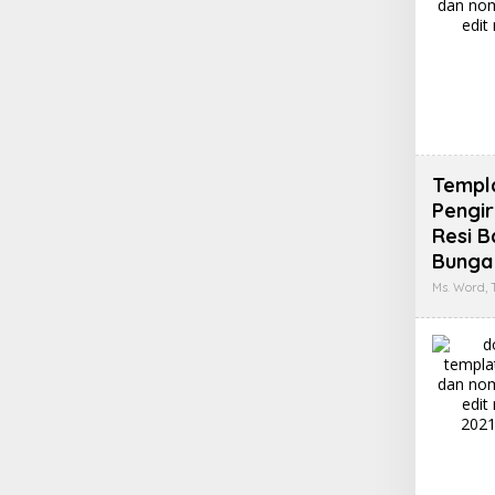
Templ
Pengi
Resi B
Bunga 
Ms. Word
,