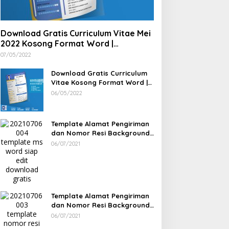
Download Gratis Curriculum Vitae Mei
2022 Kosong Format Word |
Download Gratis Template CV
07/05/2022
Lamaran Kerja Doc Bisa Diedit
Download Gratis Curriculum
Vitae Kosong Format Word |
Download Gratis Template CV
06/05/2022
Lamaran Kerja Doc Mudah
Diedit
Template Alamat Pengiriman
dan Nomor Resi Background
Pink dan Bunga Siap Edit
06/07/2021
Word
Template Alamat Pengiriman
dan Nomor Resi Background
Bunga Siap Edit Word
06/07/2021