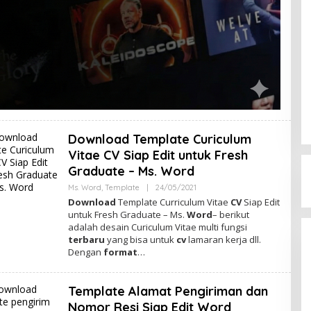
Download Template Curiculum
Vitae CV Siap Edit untuk Fresh
Graduate – Ms. Word
Ms. Word
,
Template
|
24/05/2021
O
L
Download
Template Curriculum Vitae
CV
Siap Edit
E
untuk Fresh Graduate – Ms.
Word
– berikut
H
adalah desain Curiculum Vitae multi fungsi
A
D
terbaru
yang bisa untuk
cv
lamaran kerja dll.
M
Dengan
format
…
I
N
Template Alamat Pengiriman dan
Nomor Resi Siap Edit Word