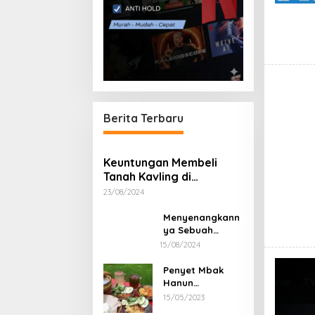
Berita Terbaru
Keuntungan Membeli
Tanah Kavling di
Sukoharjo
23/08/2024
Menyenangkann
ya Sebuah
Perjalanan
15/08/2024
bersama PT
Rahayu Tour
Penyet Mbak
Travel
Hanun
Kelezatan yang
15/05/2023
Enak, Harga