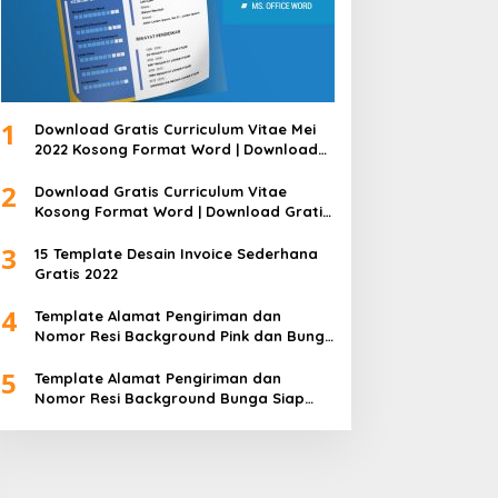
1
Download Gratis Curriculum Vitae Mei
2022 Kosong Format Word | Download
Gratis Template CV Lamaran Kerja Doc
2
Bisa Diedit
Download Gratis Curriculum Vitae
Kosong Format Word | Download Gratis
Template CV Lamaran Kerja Doc Mudah
3
Diedit
15 Template Desain Invoice Sederhana
Gratis 2022
4
Template Alamat Pengiriman dan
Nomor Resi Background Pink dan Bunga
Siap Edit Word
5
Template Alamat Pengiriman dan
Nomor Resi Background Bunga Siap
Edit Word