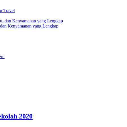
r Travel
, dan Kenyamanan yang Lengkap
ern
ekolah 2020