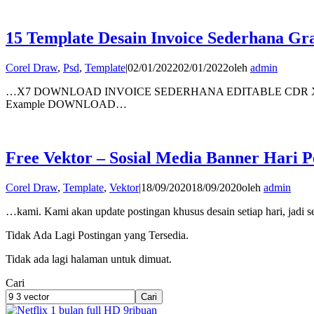
15 Template Desain Invoice Sederhana Gra
Corel Draw
,
Psd
,
Template
|
02/01/2022
02/01/2022
oleh
admin
…X7 DOWNLOAD INVOICE SEDERHANA EDITABLE CDR X7 2
Example DOWNLOAD…
Free Vektor – Sosial Media Banner Hari
Corel Draw
,
Template
,
Vektor
|
18/09/2020
18/09/2020
oleh
admin
…kami. Kami akan update postingan khusus desain setiap hari, jadi se
Tidak Ada Lagi Postingan yang Tersedia.
Tidak ada lagi halaman untuk dimuat.
Cari
Cari