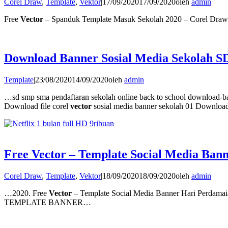
Corel Draw
,
Template
,
Vektor
|
17/09/2020
17/09/2020
oleh
admin
Free
Vector
– Spanduk Template Masuk Sekolah 2020 – Corel Draw
Download Banner Sosial Media Sekolah S
Template
|
23/08/2020
14/09/2020
oleh
admin
…sd smp sma pendaftaran sekolah online back to school download-ba
Download file corel
vector
sosial media banner sekolah 01 Download 
Free Vector – Template Social Media Ban
Corel Draw
,
Template
,
Vektor
|
18/09/2020
18/09/2020
oleh
admin
…2020. Free
Vector
– Template Social Media Banner Hari Perdama
TEMPLATE BANNER…