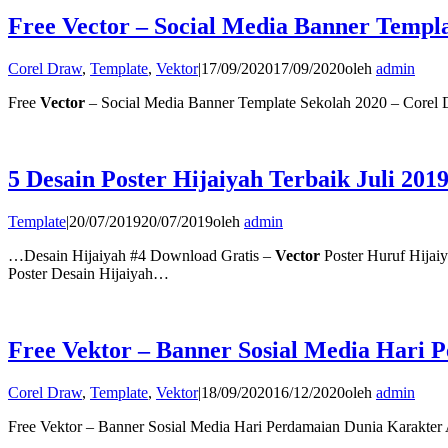
Free Vector – Social Media Banner Templa
Corel Draw
,
Template
,
Vektor
|
17/09/2020
17/09/2020
oleh
admin
Free
Vector
– Social Media Banner Template Sekolah 2020 – Corel
5 Desain Poster Hijaiyah Terbaik Juli 201
Template
|
20/07/2019
20/07/2019
oleh
admin
…Desain Hijaiyah #4 Download Gratis –
Vector
Poster Huruf Hijai
Poster Desain Hijaiyah…
Free Vektor – Banner Sosial Media Hari
Corel Draw
,
Template
,
Vektor
|
18/09/2020
16/12/2020
oleh
admin
Free Vektor – Banner Sosial Media Hari Perdamaian Dunia Karakter