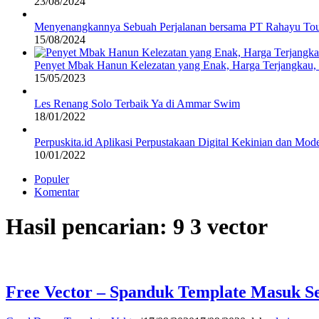
23/08/2024
Menyenangkannya Sebuah Perjalanan bersama PT Rahayu Tou
15/08/2024
Penyet Mbak Hanun Kelezatan yang Enak, Harga Terjangkau
15/05/2023
Les Renang Solo Terbaik Ya di Ammar Swim
18/01/2022
Perpuskita.id Aplikasi Perpustakaan Digital Kekinian dan Mod
10/01/2022
Populer
Komentar
Hasil pencarian: 9 3 vector
Free Vector – Spanduk Template Masuk S