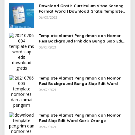
Download Gratis Curriculum Vitae Kosong
Format Word | Download Gratis Template
CV Lamaran Kerja Doc Mudah Diedit
06/05/2022
Template Alamat Pengiriman dan Nomor
Resi Background Pink dan Bunga Siap Edit
Word
06/07/2021
Template Alamat Pengiriman dan Nomor
Resi Background Bunga Siap Edit Word
06/07/2021
Template Alamat Pengiriman dan Nomor
Resi Siap Edit Word Garis Orange
06/07/2021