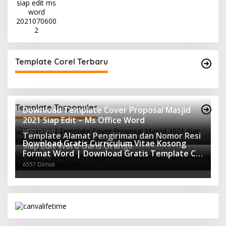
Template Corel Terbaru
Template Terpopuler
Download Template Cover Proposal Masjid
2021 Siap Edit – Ms Office Word
10023 Dilihat
Template Alamat Pengiriman dan Nomor Resi
Download Gratis Curriculum Vitae Kosong
Siap Edit Word Garis Orange
Format Word | Download Gratis Template CV
9171 Dilihat
Lamaran Kerja Doc Mudah Diedit
6557 Dilihat