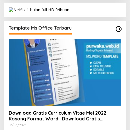
Template Ms Office Terbaru
Download Gratis Curriculum Vitae Mei 2022
Kosong Format Word | Download Gratis
Template CV Lamaran Kerja Doc Bisa Diedit
07/05/2022