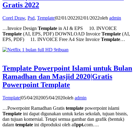
Gratis 2022
Corel Draw
,
Psd
,
Template
|
02/01/2022
02/01/2022
oleh
admin
…Invoice Design
Template
in AI & EPS 10. INVOICE
Template
(AI, EPS, PDF) DOWNLOAD Invoice
Template
(AI,
EPS, PDF) 11. INVOICE Free A4 Size Invoice
Template
…
Template Powerpoint Islami untuk Bulan
Ramadhan dan Masjid 2020|Gratis
Powerpoint Template
Template
|
05/04/2020
05/04/2020
oleh
admin
…Powerpoint Ramadhan Gratis
template
powerpoint islami
Template
ini dapat digunakan untuk kelas sekolah, tujuan bisnis,
dan tujuan komersial. Tetapi semua gambar dan grafik (bentuk)
dalam
template
ini diproduksi oleh all
ppt.
com….