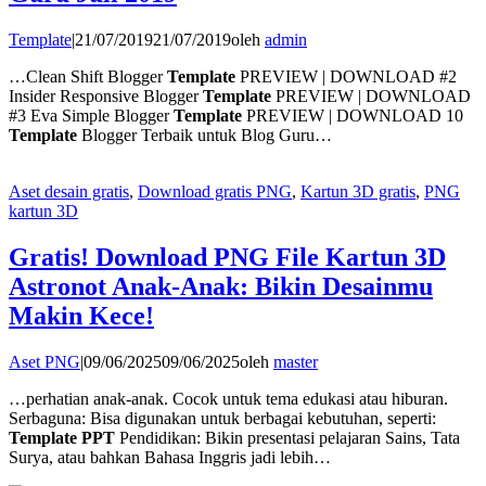
Template
|
21/07/2019
21/07/2019
oleh
admin
…Clean Shift Blogger
Template
PREVIEW | DOWNLOAD #2
Insider Responsive Blogger
Template
PREVIEW | DOWNLOAD
#3 Eva Simple Blogger
Template
PREVIEW | DOWNLOAD 10
Template
Blogger Terbaik untuk Blog Guru…
Aset desain gratis
,
Download gratis PNG
,
Kartun 3D gratis
,
PNG
kartun 3D
Gratis! Download PNG File Kartun 3D
Astronot Anak-Anak: Bikin Desainmu
Makin Kece!
Aset PNG
|
09/06/2025
09/06/2025
oleh
master
…perhatian anak-anak. Cocok untuk tema edukasi atau hiburan.
Serbaguna: Bisa digunakan untuk berbagai kebutuhan, seperti:
Template PPT
Pendidikan: Bikin presentasi pelajaran Sains, Tata
Surya, atau bahkan Bahasa Inggris jadi lebih…