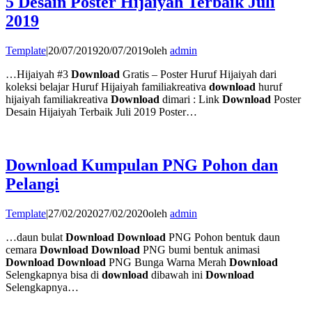
5 Desain Poster Hijaiyah Terbaik Juli
2019
Template
|
20/07/2019
20/07/2019
oleh
admin
…Hijaiyah #3
Download
Gratis – Poster Huruf Hijaiyah dari
koleksi belajar Huruf Hijaiyah familiakreativa
download
huruf
hijaiyah familiakreativa
Download
dimari : Link
Download
Poster
Desain Hijaiyah Terbaik Juli 2019 Poster…
Download Kumpulan PNG Pohon dan
Pelangi
Template
|
27/02/2020
27/02/2020
oleh
admin
…daun bulat
Download Download
PNG Pohon bentuk daun
cemara
Download Download
PNG bumi bentuk animasi
Download Download
PNG Bunga Warna Merah
Download
Selengkapnya bisa di
download
dibawah ini
Download
Selengkapnya…