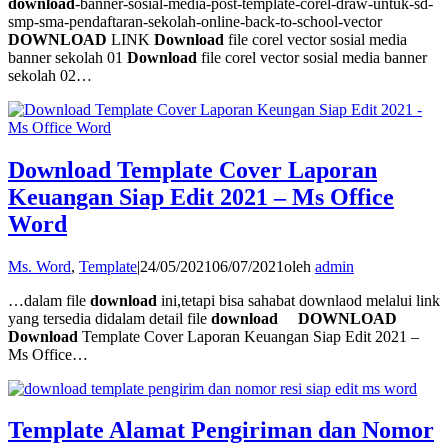
download
-banner-sosial-media-post-template-corel-draw-untuk-sd-
smp-sma-pendaftaran-sekolah-online-back-to-school-vector
DOWNLOAD
LINK
Download
file corel vector sosial media
banner sekolah 01
Download
file corel vector sosial media banner
sekolah 02…
Download Template Cover Laporan
Keuangan Siap Edit 2021 – Ms Office
Word
Ms. Word
,
Template
|
24/05/2021
06/07/2021
oleh
admin
…dalam file
download
ini,tetapi bisa sahabat downlaod melalui link
yang tersedia didalam detail file
download
DOWNLOAD
Download
Template Cover Laporan Keuangan Siap Edit 2021 –
Ms Office…
Template Alamat Pengiriman dan Nomor