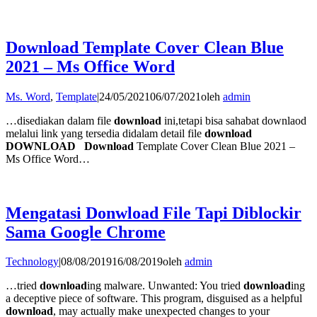
Download Template Cover Clean Blue
2021 – Ms Office Word
Ms. Word
,
Template
|
24/05/2021
06/07/2021
oleh
admin
…disediakan dalam file
download
ini,tetapi bisa sahabat downlaod
melalui link yang tersedia didalam detail file
download
DOWNLOAD
Download
Template Cover Clean Blue 2021 –
Ms Office Word…
Mengatasi Donwload File Tapi Diblockir
Sama Google Chrome
Technology
|
08/08/2019
16/08/2019
oleh
admin
…tried
download
ing malware. Unwanted: You tried
download
ing
a deceptive piece of software. This program, disguised as a helpful
download
, may actually make unexpected changes to your