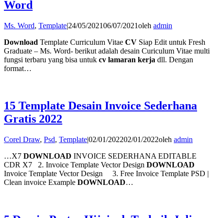
Word
Ms. Word
,
Template
|
24/05/2021
06/07/2021
oleh
admin
Download
Template Curriculum Vitae
CV
Siap Edit untuk Fresh
Graduate – Ms. Word- berikut adalah desain Curiculum Vitae multi
fungsi terbaru yang bisa untuk
cv lamaran kerja
dll. Dengan
format…
15 Template Desain Invoice Sederhana
Gratis 2022
Corel Draw
,
Psd
,
Template
|
02/01/2022
02/01/2022
oleh
admin
…X7
DOWNLOAD
INVOICE SEDERHANA EDITABLE
CDR X7 2. Invoice Template Vector Design
DOWNLOAD
Invoice Template Vector Design 3. Free Invoice Template PSD |
Clean invoice Example
DOWNLOAD
…