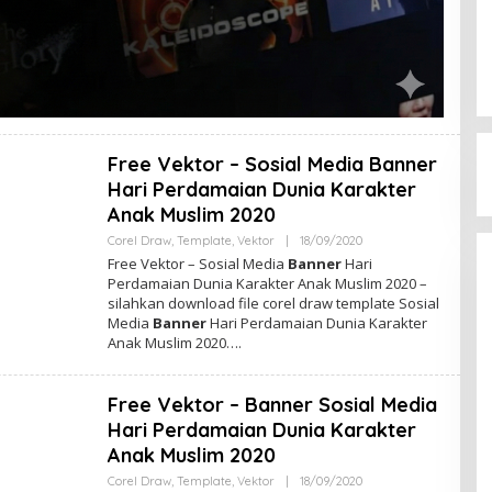
Free Vektor – Sosial Media Banner
Hari Perdamaian Dunia Karakter
Anak Muslim 2020
Corel Draw
,
Template
,
Vektor
|
18/09/2020
O
L
Free Vektor – Sosial Media
Banner
Hari
E
Perdamaian Dunia Karakter Anak Muslim 2020 –
H
silahkan download file corel draw template Sosial
A
D
Media
Banner
Hari Perdamaian Dunia Karakter
M
Anak Muslim 2020….
I
N
Free Vektor – Banner Sosial Media
Hari Perdamaian Dunia Karakter
Anak Muslim 2020
Corel Draw
,
Template
,
Vektor
|
18/09/2020
O