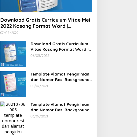
Download Gratis Curriculum Vitae Mei
2022 Kosong Format Word |
Download Gratis Template CV
07/05/2022
Lamaran Kerja Doc Bisa Diedit
Download Gratis Curriculum
Vitae Kosong Format Word |
Download Gratis Template CV
06/05/2022
Lamaran Kerja Doc Mudah
Diedit
Template Alamat Pengiriman
dan Nomor Resi Background
Pink dan Bunga Siap Edit
06/07/2021
Word
Template Alamat Pengiriman
dan Nomor Resi Background
Bunga Siap Edit Word
06/07/2021