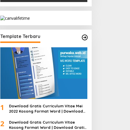
Template Terbaru
1
Download Gratis Curriculum Vitae Mei
2022 Kosong Format Word | Download
Gratis Template CV Lamaran Kerja Doc
2
Bisa Diedit
Download Gratis Curriculum Vitae
Kosong Format Word | Download Gratis