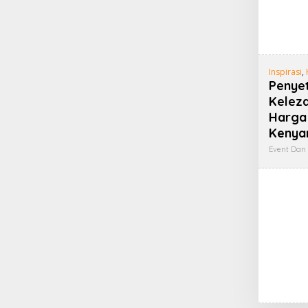
Inspirasi
,
Penye
Keleza
Harga
Kenya
Event Dan