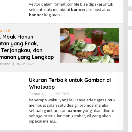
Vector dalam format .cdr file bisa dipakai untuk
A
D
sekolah dala membuat
banner
promosi atau
M
banner
kegiatan…
I
N
Kreatif
t Mbak Hanun
tan yang Enak,
 Terjangkau, dan
manan yang Lengkap
 Promo
|
15/05/2023
O
L
E
H
Ukuran Terbaik untuk Gambar di
A
D
Whatsapp
M
I
Technology
|
11/07/2019
O
N
L
beberapa waktu yang lalu saya ada tugas untuk
E
membuat salah satu design promosi melalui
H
sebuah gambar atau
banner
yang akan dibuat
A
D
sebagai status, kiriman gambar, dll yang akan
M
dipakai melalu…
I
N