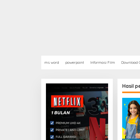
ms word
powerpoint
Informasi Film
Download G
Hasil 