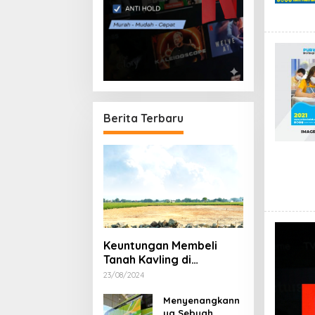
Berita Terbaru
Keuntungan Membeli
Tanah Kavling di
Sukoharjo
23/08/2024
Menyenangkann
ya Sebuah