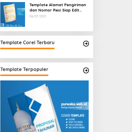
Template Alamat Pengiriman
dan Nomor Resi Siap Edit
Word Garis Orange
06/07/2021
Template Corel Terbaru
Template Terpopuler