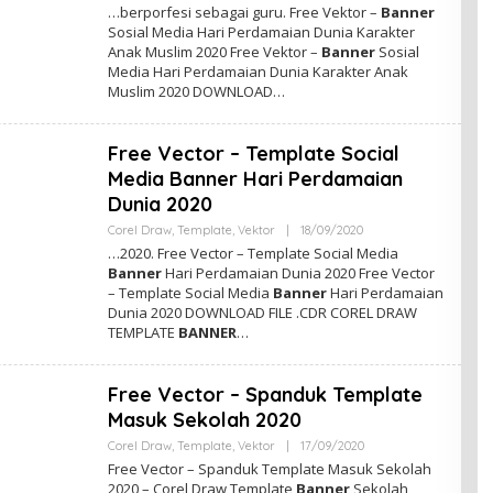
L
…berporfesi sebagai guru. Free Vektor –
Banner
E
Sosial Media Hari Perdamaian Dunia Karakter
H
Anak Muslim 2020 Free Vektor –
Banner
Sosial
A
D
Media Hari Perdamaian Dunia Karakter Anak
M
Muslim 2020 DOWNLOAD…
I
N
Free Vector – Template Social
Media Banner Hari Perdamaian
Dunia 2020
Corel Draw
,
Template
,
Vektor
|
18/09/2020
O
L
…2020. Free Vector – Template Social Media
E
Banner
Hari Perdamaian Dunia 2020 Free Vector
H
– Template Social Media
Banner
Hari Perdamaian
A
D
Dunia 2020 DOWNLOAD FILE .CDR COREL DRAW
M
TEMPLATE
BANNER
…
I
N
Free Vector – Spanduk Template
Masuk Sekolah 2020
Corel Draw
,
Template
,
Vektor
|
17/09/2020
O
L
Free Vector – Spanduk Template Masuk Sekolah
E
2020 – Corel Draw Template
Banner
Sekolah,
H