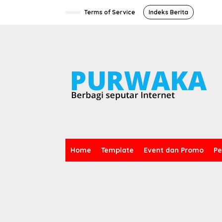
L
e
Terms of Service
Indeks Berita
w
a
t
i
k
e
k
o
n
t
e
n
Home
Template
Event dan Promo
Pe