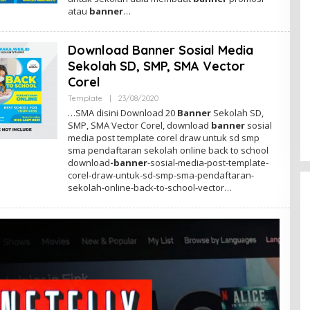
M
atau
banner
…
I
N
Download Banner Sosial Media
Sekolah SD, SMP, SMA Vector
Corel
Template
|
23/08/2020
O
L
…SMA disini Download 20
Banner
Sekolah SD,
E
SMP, SMA Vector Corel, download
banner
sosial
H
media post template corel draw untuk sd smp
A
D
sma pendaftaran sekolah online back to school
M
download
-banner
-sosial-media-post-template-
I
corel-draw-untuk-sd-smp-sma-pendaftaran-
N
sekolah-online-back-to-school-vector…