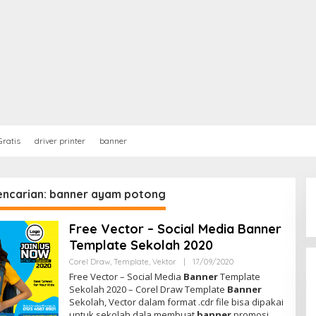
ratis
driver printer
banner
pencarian: banner ayam potong
Free Vector – Social Media Banner
Template Sekolah 2020
Corel Draw
,
Template
,
Vektor
|
17/09/2020
O
L
Free Vector – Social Media
Banner
Template
E
Sekolah 2020 – Corel Draw Template
Banner
H
Sekolah, Vector dalam format .cdr file bisa dipakai
A
D
untuk sekolah dala membuat
banner
promosi