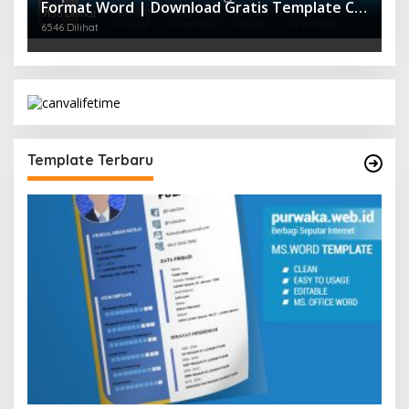
Format Word | Download Gratis Template CV
9156 Dilihat
Lamaran Kerja Doc Mudah Diedit
6546 Dilihat
Template Terbaru