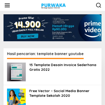
L
e
w
a
t
i
k
e
k
o
n
t
e
Hasil pencarian: template banner youtube
n
15 Template Desain Invoice Sederhana
Gratis 2022
Free Vector – Social Media Banner
Template Sekolah 2020