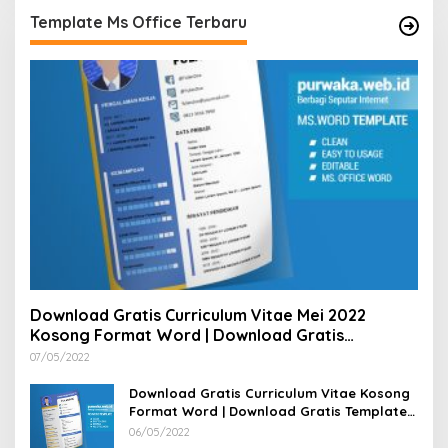
Template Ms Office Terbaru
Download Gratis Curriculum Vitae Mei 2022
Kosong Format Word | Download Gratis
Template CV Lamaran Kerja Doc Bisa Diedit
07/05/2022
Download Gratis Curriculum Vitae Kosong
Format Word | Download Gratis Template
CV Lamaran Kerja Doc Mudah Diedit
06/05/2022