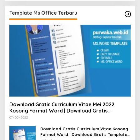
Template Ms Office Terbaru
Download Gratis Curriculum Vitae Mei 2022
Kosong Format Word | Download Gratis
Template CV Lamaran Kerja Doc Bisa Diedit
07/05/2022
Download Gratis Curriculum Vitae Kosong
Format Word | Download Gratis Template