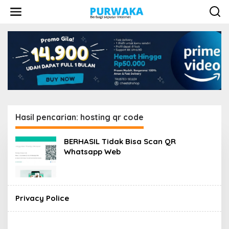
L
e
w
a
t
i
k
e
k
o
n
t
e
Hasil pencarian: hosting qr code
n
BERHASIL Tidak Bisa Scan QR
Whatsapp Web
Privacy Police