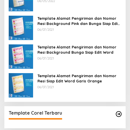
CV Lamaran Kerja Doc Mudah Diedit
06/05/2022
Template Alamat Pengiriman dan Nomor
Resi Background Pink dan Bunga Siap Edit
Word
06/07/2021
Template Alamat Pengiriman dan Nomor
Resi Background Bunga Siap Edit Word
06/07/2021
Template Alamat Pengiriman dan Nomor
Resi Siap Edit Word Garis Orange
06/07/2021
Template Corel Terbaru