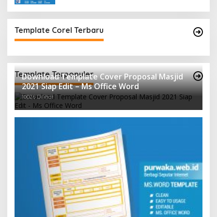
Template Corel Terbaru
Template Terpopuler
Download Template Cover Proposal Masjid
2021 Siap Edit – Ms Office Word
10026 Dilihat