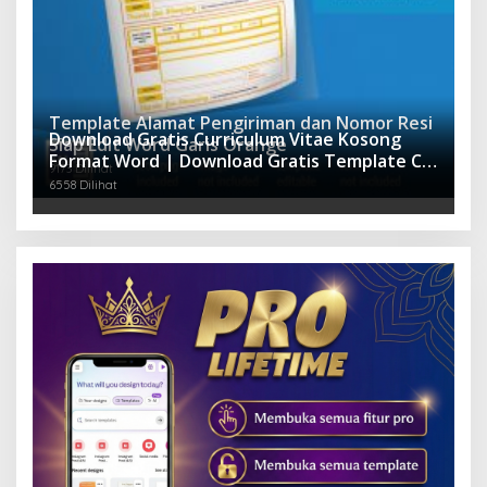
Template Alamat Pengiriman dan Nomor Resi
Download Gratis Curriculum Vitae Kosong
Siap Edit Word Garis Orange
Format Word | Download Gratis Template CV
9173 Dilihat
Lamaran Kerja Doc Mudah Diedit
6558 Dilihat