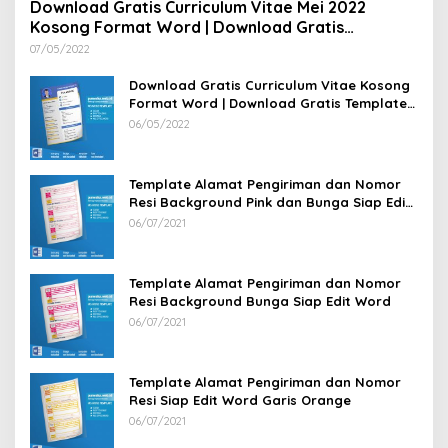
Download Gratis Curriculum Vitae Mei 2022
Kosong Format Word | Download Gratis
Template CV Lamaran Kerja Doc Bisa Diedit
07/05/2022
Download Gratis Curriculum Vitae Kosong
Format Word | Download Gratis Template
CV Lamaran Kerja Doc Mudah Diedit
06/05/2022
Template Alamat Pengiriman dan Nomor
Resi Background Pink dan Bunga Siap Edit
Word
06/07/2021
Template Alamat Pengiriman dan Nomor
Resi Background Bunga Siap Edit Word
06/07/2021
Template Alamat Pengiriman dan Nomor
Resi Siap Edit Word Garis Orange
06/07/2021