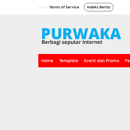
L
e
Terms of Service
Indeks Berita
w
a
t
i
k
e
k
o
n
t
Home
Template
Event dan Promo
Pe
e
n