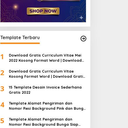
Template Terbaru
1
Download Gratis Curriculum Vitae Mei
2022 Kosong Format Word | Download
Gratis Template CV Lamaran Kerja Doc
2
Bisa Diedit
Download Gratis Curriculum Vitae
Kosong Format Word | Download Gratis
Template CV Lamaran Kerja Doc Mudah
3
Diedit
15 Template Desain Invoice Sederhana
Gratis 2022
4
Template Alamat Pengiriman dan
Nomor Resi Background Pink dan Bunga
Siap Edit Word
5
Template Alamat Pengiriman dan
Nomor Resi Background Bunga Siap