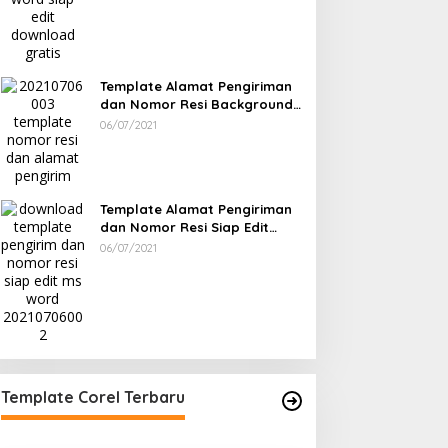
Template Alamat Pengiriman
dan Nomor Resi Background
Bunga Siap Edit Word
06/07/2021
Template Alamat Pengiriman
dan Nomor Resi Siap Edit
Word Garis Orange
06/07/2021
Template Corel Terbaru