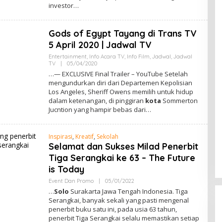
investor…
N
Gods of Egypt Tayang di Trans TV
5 April 2020 | Jadwal TV
Entertainment
,
Info Acara TV
,
Info Film
,
Jadwal
,
Jadwal
TV
|
05/04/2020
O
L
…— EXCLUSIVE Final Trailer – YouTube Setelah
E
mengundurkan diri dari Departemen Kepolisian
H
Los Angeles, Sheriff Owens memilih untuk hidup
A
D
dalam ketenangan, di pinggiran
kota
Sommerton
M
Jucntion yang hampir bebas dari…
I
N
Inspirasi
,
Kreatif
,
Sekolah
Selamat dan Sukses Milad Penerbit
Tiga Serangkai ke 63 – The Future
is Today
Event Dan Promo
|
05/01/2022
O
L
…
Solo
Surakarta Jawa Tengah Indonesia. Tiga
E
Serangkai, banyak sekali yang pasti mengenal
H
penerbit buku satu ini, pada usia 63 tahun,
A
D
penerbit Tiga Serangkai selalu memastikan setiap