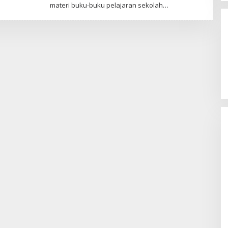
M
materi buku-buku pelajaran sekolah…
I
N