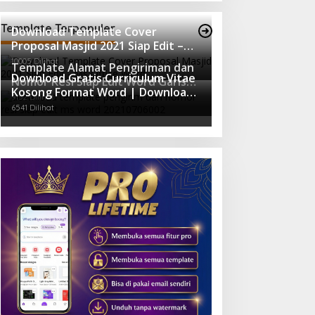
Template Terpopuler
Download Template Cover
Proposal Masjid 2021 Siap Edit –
Ms Office Word
10005 Dilihat
Template Alamat Pengiriman dan
Download Gratis Curriculum Vitae
Nomor Resi Siap Edit Word Garis
Kosong Format Word | Download
Orange
9152 Dilihat
Gratis Template CV Lamaran Kerja
6541 Dilihat
Doc Mudah Diedit