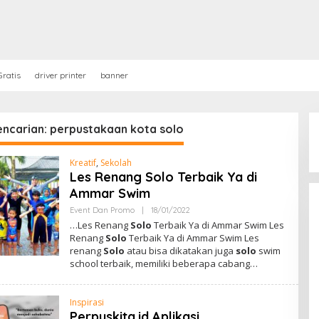
ratis
driver printer
banner
encarian: perpustakaan kota solo
Kreatif
,
Sekolah
Les Renang Solo Terbaik Ya di
Ammar Swim
Event Dan Promo
|
18/01/2022
O
L
…Les Renang
Solo
Terbaik Ya di Ammar Swim Les
E
Renang
Solo
Terbaik Ya di Ammar Swim Les
H
renang
Solo
atau bisa dikatakan juga
solo
swim
A
D
school terbaik, memiliki beberapa cabang…
M
I
N
Inspirasi
Perpuskita.id Aplikasi