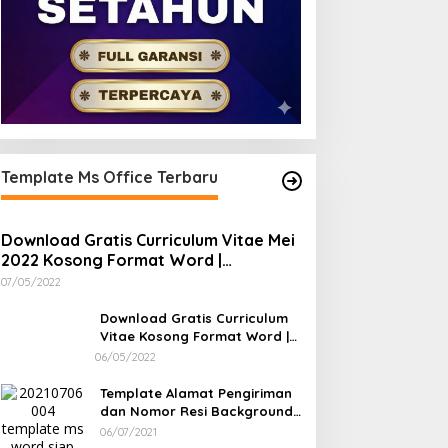
Template Ms Office Terbaru
Download Gratis Curriculum Vitae Mei
2022 Kosong Format Word |
Download Gratis Template CV
07/05/2022
Lamaran Kerja Doc Bisa Diedit
Download Gratis Curriculum
Vitae Kosong Format Word |
Download Gratis Template CV
06/05/2022
Lamaran Kerja Doc Mudah
Diedit
Template Alamat Pengiriman
dan Nomor Resi Background
Pink dan Bunga Siap Edit
06/07/2021
Word