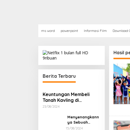
ms word
powerpoint
Informasi Film
Download G
Hasil p
Berita Terbaru
Keuntungan Membeli
Tanah Kavling di
Sukoharjo
23/08/2024
Menyenangkann
ya Sebuah
Perjalanan
15/08/2024