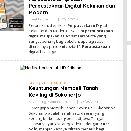
Perpustakaan Digital Kekinian dan
Modern
Event Dan Promo
|
10/01/2022
O
L
Perpuskita.id Aplikasi
Perpustakaan
Digital
E
Kekinian dan Modern – Saat ini
perpustakaan
H
digital meupakan salah satu ersource yang
A
D
sangat penting bagi sekolah, apalagi saat
M
dimulainya pandemi covid-19.
Perpustakaan
I
digital bisa juga…
N
Kavling dan Perumahan
Keuntungan Membeli Tanah
Kavling di Sukoharjo
Advertising
,
Event Dan Promo
|
23/08/2024
O
L
…Mengapa Memilih Tanah Kavling di Sukoharjo?
E
Sukoharjo adalah salah satu daerah yang
H
sedang berkembang pesat di Jawa Tengah.
A
D
Lokasinya yang strategis, dekat dengan
Kota
M
Solo
, menjadikannya pilihan menarik bagi
I