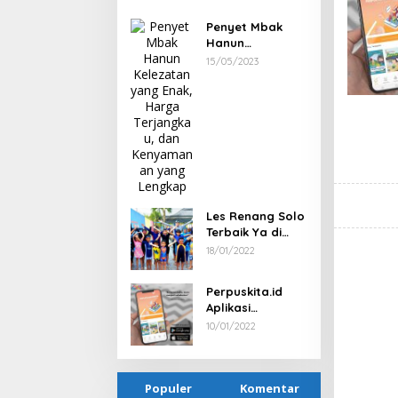
bersama PT
Rahayu Tour
Penyet Mbak
Travel
Hanun
Kelezatan yang
15/05/2023
Enak, Harga
Terjangkau, dan
Kenyamanan
yang Lengkap
Les Renang Solo
Terbaik Ya di
Ammar Swim
18/01/2022
Perpuskita.id
Aplikasi
Perpustakaan
10/01/2022
Digital Kekinian
dan Modern
Populer
Komentar