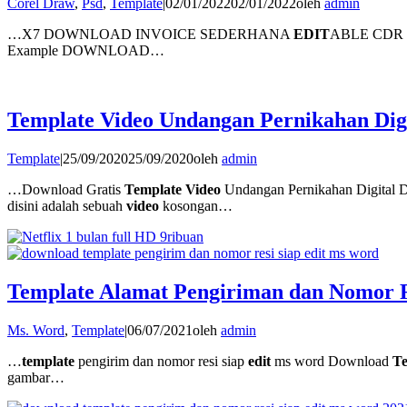
Corel Draw
,
Psd
,
Template
|
02/01/2022
02/01/2022
oleh
admin
…X7 DOWNLOAD INVOICE SEDERHANA
EDIT
ABLE CDR X
Example DOWNLOAD…
Template Video Undangan Pernikahan Dig
Template
|
25/09/2020
25/09/2020
oleh
admin
…Download Gratis
Template Video
Undangan Pernikahan Digital 
disini adalah sebuah
video
kosongan…
Template Alamat Pengiriman dan Nomor R
Ms. Word
,
Template
|
06/07/2021
oleh
admin
…
template
pengirim dan nomor resi siap
edit
ms word Download
Te
gambar…