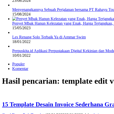
23/08/2024
Menyenangkannya Sebuah Perjalanan bersama PT Rahayu Tou
15/08/2024
Penyet Mbak Hanun Kelezatan yang Enak, Harga Terjangkau
15/05/2023
Les Renang Solo Terbaik Ya di Ammar Swim
18/01/2022
Perpuskita.id Aplikasi Perpustakaan Digital Kekinian dan Mod
10/01/2022
Populer
Komentar
Hasil pencarian: template edit 
15 Template Desain Invoice Sederhana Gra