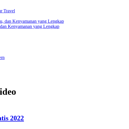
r Travel
, dan Kenyamanan yang Lengkap
ern
video
tis 2022