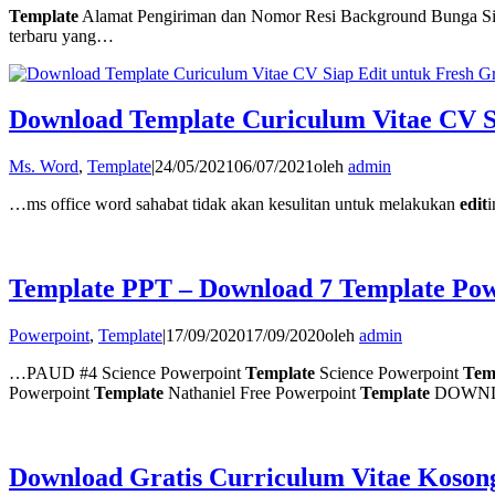
Template
Alamat Pengiriman dan Nomor Resi Background Bunga S
terbaru yang…
Download Template Curiculum Vitae CV S
Ms. Word
,
Template
|
24/05/2021
06/07/2021
oleh
admin
…ms office word sahabat tidak akan kesulitan untuk melakukan
edit
i
Template PPT – Download 7 Template Pow
Powerpoint
,
Template
|
17/09/2020
17/09/2020
oleh
admin
…PAUD #4 Science Powerpoint
Template
Science Powerpoint
Tem
Powerpoint
Template
Nathaniel Free Powerpoint
Template
DOWN
Download Gratis Curriculum Vitae Koson