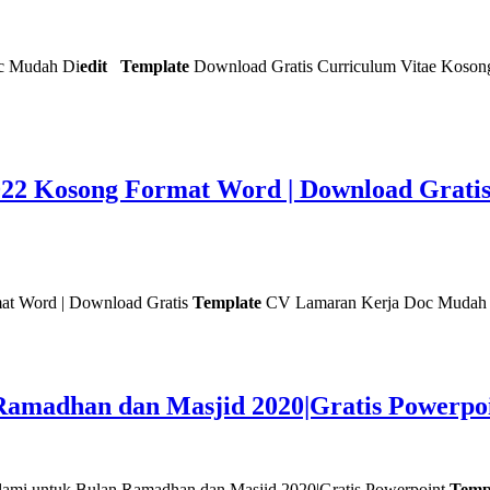
c Mudah Di
edit
Template
Download Gratis Curriculum Vitae Koson
022 Kosong Format Word | Download Grati
at Word | Download Gratis
Template
CV Lamaran Kerja Doc Mudah
 Ramadhan dan Masjid 2020|Gratis Powerpo
lami untuk Bulan Ramadhan dan Masjid 2020|Gratis Powerpoint
Temp