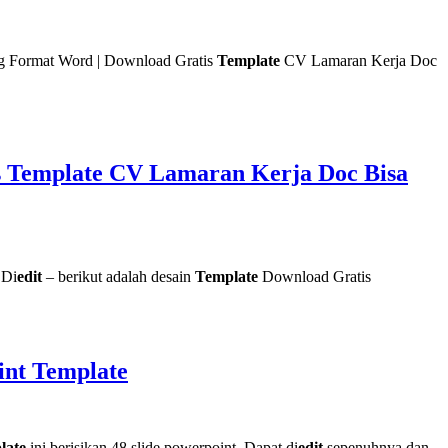
g Format Word | Download Gratis
Template
CV Lamaran Kerja Doc
s Template CV Lamaran Kerja Doc Bisa
 Di
edit
– berikut adalah desain
Template
Download Gratis
int Template
late
ini berisikan 48 slide powerpoint. Dapat di
edit
sepenuhnya dan