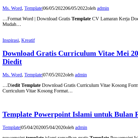
Ms. Word
,
Template
|
06/05/2022
06/05/2022
oleh
admin
…Format Word | Download Gratis
Template
CV Lamaran Kerja Do
Mudah…
Inspirasi
,
Kreatif
Download Gratis Curriculum Vitae Mei 2
Diedit
Ms. Word
,
Template
|
07/05/2022
oleh
admin
…Di
edit Template
Download Gratis Curriculum Vitae Kosong Form
Curriculum Vitae Kosong Format…
Template Powerpoint Islami untuk Bulan
Template
|
05/04/2020
05/04/2020
oleh
admin
powerpoint
template
islami ramadhan gratis
Template
Powerpoint Is