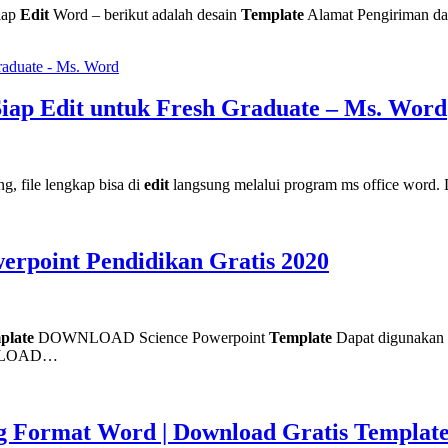
iap
Edit
Word – berikut adalah desain
Template
Alamat Pengiriman d
iap Edit untuk Fresh Graduate – Ms. Word
ng, file lengkap bisa di
edit
langsung melalui program ms office word
erpoint Pendidikan Gratis 2020
plate
DOWNLOAD Science Powerpoint
Template
Dapat digunakan u
LOAD…
g Format Word | Download Gratis Templa