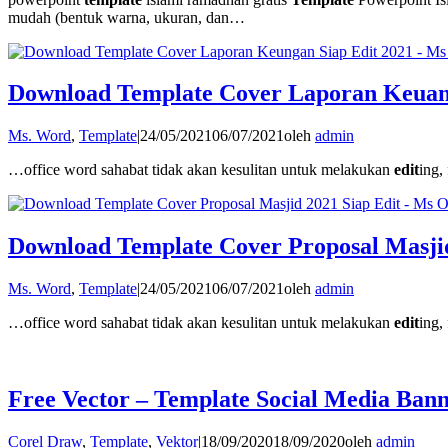
mudah (bentuk warna, ukuran, dan…
Download Template Cover Laporan Keuang
Ms. Word
,
Template
|
24/05/2021
06/07/2021
oleh
admin
…office word sahabat tidak akan kesulitan untuk melakukan
edit
ing,
Download Template Cover Proposal Masjid
Ms. Word
,
Template
|
24/05/2021
06/07/2021
oleh
admin
…office word sahabat tidak akan kesulitan untuk melakukan
edit
ing,
Free Vector – Template Social Media Ban
Corel Draw
,
Template
,
Vektor
|
18/09/2020
18/09/2020
oleh
admin