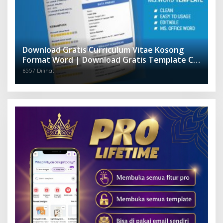
Download Gratis Curriculum Vitae Kosong
Format Word | Download Gratis Template CV
Lamaran Kerja Doc Mudah Diedit
6557 Dilihat