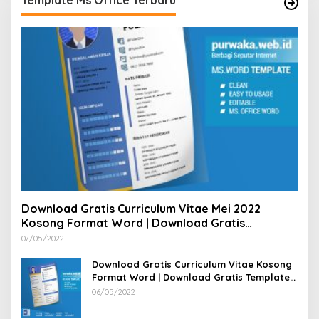
Download Gratis Curriculum Vitae Mei 2022
Kosong Format Word | Download Gratis
Template CV Lamaran Kerja Doc Bisa Diedit
07/05/2022
Download Gratis Curriculum Vitae Kosong
Format Word | Download Gratis Template
CV Lamaran Kerja Doc Mudah Diedit
06/05/2022