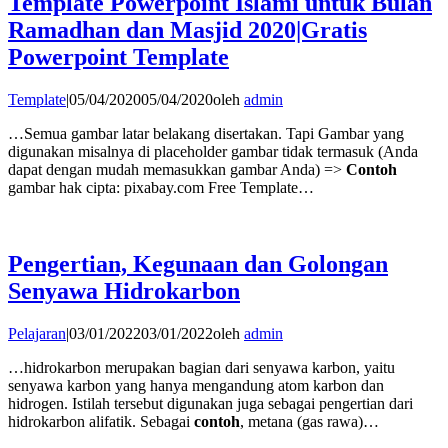
Template Powerpoint Islami untuk Bulan
Ramadhan dan Masjid 2020|Gratis
Powerpoint Template
Template
|
05/04/2020
05/04/2020
oleh
admin
…Semua gambar latar belakang disertakan. Tapi Gambar yang
digunakan misalnya di placeholder gambar tidak termasuk (Anda
dapat dengan mudah memasukkan gambar Anda) =>
Contoh
gambar hak cipta: pixabay.com Free Template…
Pengertian, Kegunaan dan Golongan
Senyawa Hidrokarbon
Pelajaran
|
03/01/2022
03/01/2022
oleh
admin
…hidrokarbon merupakan bagian dari senyawa karbon, yaitu
senyawa karbon yang hanya mengandung atom karbon dan
hidrogen. Istilah tersebut digunakan juga sebagai pengertian dari
hidrokarbon alifatik. Sebagai
contoh
, metana (gas rawa)…