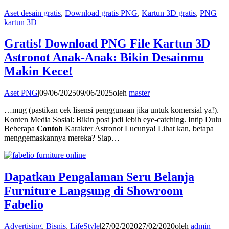
Aset desain gratis
,
Download gratis PNG
,
Kartun 3D gratis
,
PNG
kartun 3D
Gratis! Download PNG File Kartun 3D
Astronot Anak-Anak: Bikin Desainmu
Makin Kece!
Aset PNG
|
09/06/2025
09/06/2025
oleh
master
…mug (pastikan cek lisensi penggunaan jika untuk komersial ya!).
Konten Media Sosial: Bikin post jadi lebih eye-catching. Intip Dulu
Beberapa
Contoh
Karakter Astronot Lucunya! Lihat kan, betapa
menggemaskannya mereka? Siap…
Dapatkan Pengalaman Seru Belanja
Furniture Langsung di Showroom
Fabelio
Advertising
,
Bisnis
,
LifeStyle
|
27/02/2020
27/02/2020
oleh
admin