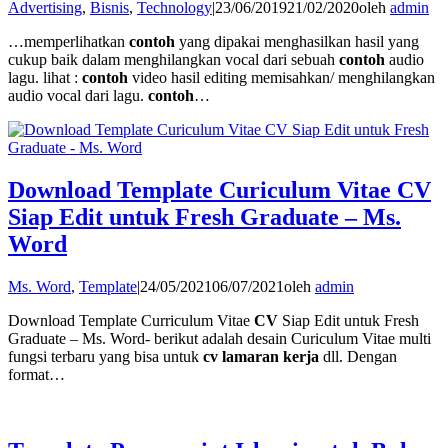
Advertising
,
Bisnis
,
Technology
|
23/06/2019
21/02/2020
oleh
admin
…memperlihatkan
contoh
yang dipakai menghasilkan hasil yang
cukup baik dalam menghilangkan vocal dari sebuah
contoh
audio
lagu. lihat :
contoh
video hasil editing memisahkan/ menghilangkan
audio vocal dari lagu.
contoh
…
Download Template Curiculum Vitae CV
Siap Edit untuk Fresh Graduate – Ms.
Word
Ms. Word
,
Template
|
24/05/2021
06/07/2021
oleh
admin
Download Template Curriculum Vitae
CV
Siap Edit untuk Fresh
Graduate – Ms. Word- berikut adalah desain Curiculum Vitae multi
fungsi terbaru yang bisa untuk
cv lamaran kerja
dll. Dengan
format…