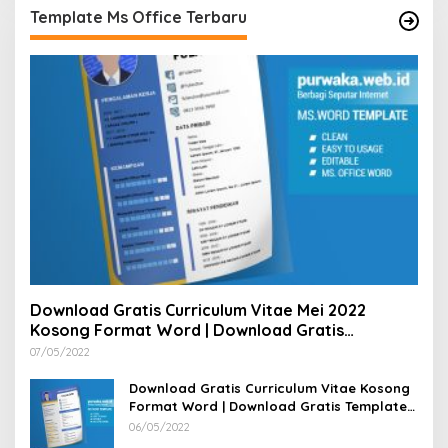
Template Ms Office Terbaru
Download Gratis Curriculum Vitae Mei 2022
Kosong Format Word | Download Gratis
Template CV Lamaran Kerja Doc Bisa Diedit
07/05/2022
Download Gratis Curriculum Vitae Kosong
Format Word | Download Gratis Template
CV Lamaran Kerja Doc Mudah Diedit
06/05/2022