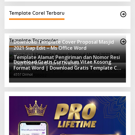
Template Corel Terbaru
Template Terpopuler
Download Template Cover Proposal Masjid
2021 Siap Edit – Ms Office Word
10023 Dilihat
Template Alamat Pengiriman dan Nomor Resi
Download Gratis Curriculum Vitae Kosong
Siap Edit Word Garis Orange
Format Word | Download Gratis Template CV
9171 Dilihat
Lamaran Kerja Doc Mudah Diedit
6557 Dilihat