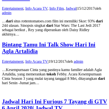
Entertainment
,
Info Acara TV
,
Info Film
,
Jadwal
|
15/12/2017
oleh
admin
…
dari
situs rottentomatoes.com film ini memiliki Skor: 93%
dari
‎244 ulasan. Sinopsis singkat
dari
Star Wars: The Last Jedi 2017
sebagai berikut , Rey yang diperankan oleh Daisy Ridley
akhirnya…
Bintang Tamu Ini Talk Show Hari Ini
Agla Artalidia
Entertainment
,
Info Acara TV
|
19/12/2017
oleh
admin
…Kesempurnaan Cinta yang pastinya kamu familier adalah Agla
Artalidia, yang memerankan
tokoh
Febby. Acara Kesempurnaan
Cinta Season 3 yang mulai tayang tanggal 8 Mei, ditayangkan
dari
hari Senin -Jumat jam…
Jadwal Hari Ini Furious 7 Tayang di GTV
6 April 2020| Jadwal TV