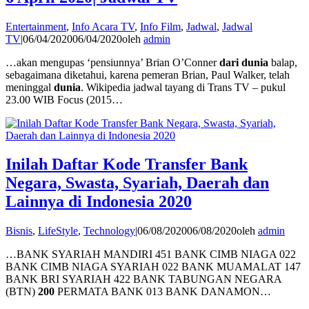
Entertainment
,
Info Acara TV
,
Info Film
,
Jadwal
,
Jadwal
TV
|
06/04/2020
06/04/2020
oleh
admin
…akan mengupas ‘pensiunnya’ Brian O’Conner
dari dunia
balap,
sebagaimana diketahui, karena pemeran Brian, Paul Walker, telah
meninggal
dunia
. Wikipedia jadwal tayang di Trans TV – pukul
23.00 WIB Focus (2015…
Inilah Daftar Kode Transfer Bank
Negara, Swasta, Syariah, Daerah dan
Lainnya di Indonesia 2020
Bisnis
,
LifeStyle
,
Technology
|
06/08/2020
06/08/2020
oleh
admin
…BANK SYARIAH MANDIRI 451 BANK CIMB NIAGA 022
BANK CIMB NIAGA SYARIAH 022 BANK MUAMALAT 147
BANK BRI SYARIAH 422 BANK TABUNGAN NEGARA
(BTN)
200
PERMATA BANK 013 BANK DANAMON…