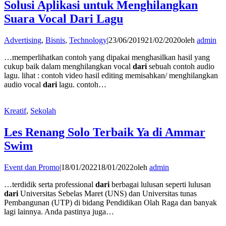
Solusi Aplikasi untuk Menghilangkan
Suara Vocal Dari Lagu
Advertising
,
Bisnis
,
Technology
|
23/06/2019
21/02/2020
oleh
admin
…memperlihatkan contoh yang dipakai menghasilkan hasil yang
cukup baik dalam menghilangkan vocal
dari
sebuah contoh audio
lagu. lihat : contoh video hasil editing memisahkan/ menghilangkan
audio vocal
dari
lagu. contoh…
Kreatif
,
Sekolah
Les Renang Solo Terbaik Ya di Ammar
Swim
Event dan Promo
|
18/01/2022
18/01/2022
oleh
admin
…terdidik serta professional
dari
berbagai lulusan seperti lulusan
dari
Universitas Sebelas Maret (UNS) dan Universitas tunas
Pembangunan (UTP) di bidang Pendidikan Olah Raga dan banyak
lagi lainnya. Anda pastinya juga…