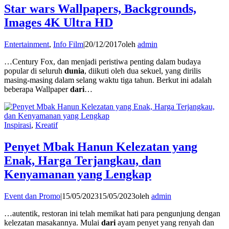
Star wars Wallpapers, Backgrounds,
Images 4K Ultra HD
Entertainment
,
Info Film
|
20/12/2017
oleh
admin
…Century Fox, dan menjadi peristiwa penting dalam budaya
popular di seluruh
dunia
, diikuti oleh dua sekuel, yang dirilis
masing-masing dalam selang waktu tiga tahun. Berkut ini adalah
beberapa Wallpaper
dari
…
Inspirasi
,
Kreatif
Penyet Mbak Hanun Kelezatan yang
Enak, Harga Terjangkau, dan
Kenyamanan yang Lengkap
Event dan Promo
|
15/05/2023
15/05/2023
oleh
admin
…autentik, restoran ini telah memikat hati para pengunjung dengan
kelezatan masakannya. Mulai
dari
ayam penyet yang renyah dan