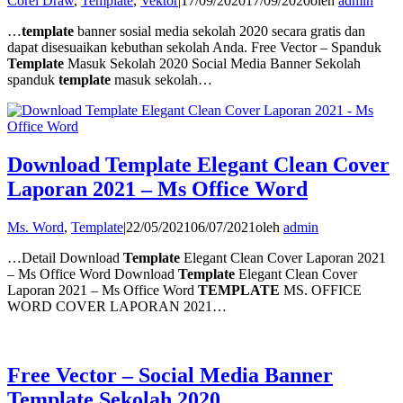
Corel Draw
,
Template
,
Vektor
|
17/09/2020
17/09/2020
oleh
admin
…
template
banner sosial media sekolah 2020 secara gratis dan
dapat disesuaikan kebuthan sekolah Anda. Free Vector – Spanduk
Template
Masuk Sekolah 2020 Social Media Banner Sekolah
spanduk
template
masuk sekolah…
Download Template Elegant Clean Cover
Laporan 2021 – Ms Office Word
Ms. Word
,
Template
|
22/05/2021
06/07/2021
oleh
admin
…Detail Download
Template
Elegant Clean Cover Laporan 2021
– Ms Office Word Download
Template
Elegant Clean Cover
Laporan 2021 – Ms Office Word
TEMPLATE
MS. OFFICE
WORD COVER LAPORAN 2021…
Free Vector – Social Media Banner
Template Sekolah 2020