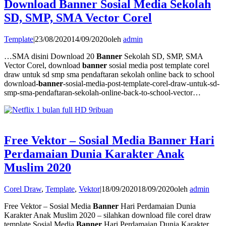
Download Banner Sosial Media Sekolah
SD, SMP, SMA Vector Corel
Template
|
23/08/2020
14/09/2020
oleh
admin
…SMA disini Download 20
Banner
Sekolah SD, SMP, SMA
Vector Corel, download
banner
sosial media post template corel
draw untuk sd smp sma pendaftaran sekolah online back to school
download
-banner
-sosial-media-post-template-corel-draw-untuk-sd-
smp-sma-pendaftaran-sekolah-online-back-to-school-vector…
Free Vektor – Sosial Media Banner Hari
Perdamaian Dunia Karakter Anak
Muslim 2020
Corel Draw
,
Template
,
Vektor
|
18/09/2020
18/09/2020
oleh
admin
Free Vektor – Sosial Media
Banner
Hari Perdamaian Dunia
Karakter Anak Muslim 2020 – silahkan download file corel draw
template Sosial Media
Banner
Hari Perdamaian Dunia Karakter