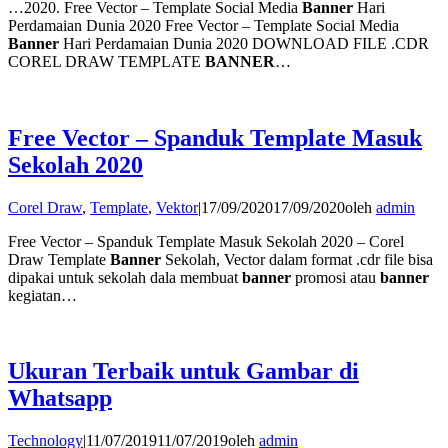
…2020. Free Vector – Template Social Media
Banner
Hari
Perdamaian Dunia 2020 Free Vector – Template Social Media
Banner
Hari Perdamaian Dunia 2020 DOWNLOAD FILE .CDR
COREL DRAW TEMPLATE
BANNER
…
Free Vector – Spanduk Template Masuk
Sekolah 2020
Corel Draw
,
Template
,
Vektor
|
17/09/2020
17/09/2020
oleh
admin
Free Vector – Spanduk Template Masuk Sekolah 2020 – Corel
Draw Template
Banner
Sekolah, Vector dalam format .cdr file bisa
dipakai untuk sekolah dala membuat
banner
promosi atau
banner
kegiatan…
Ukuran Terbaik untuk Gambar di
Whatsapp
Technology
|
11/07/2019
11/07/2019
oleh
admin