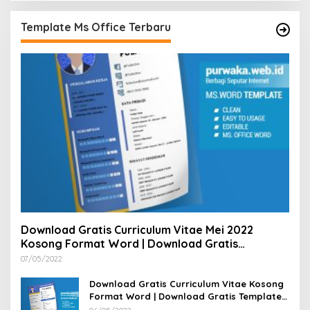
Template Ms Office Terbaru
Download Gratis Curriculum Vitae Mei 2022
Kosong Format Word | Download Gratis
Template CV Lamaran Kerja Doc Bisa Diedit
07/05/2022
Download Gratis Curriculum Vitae Kosong
Format Word | Download Gratis Template
CV Lamaran Kerja Doc Mudah Diedit