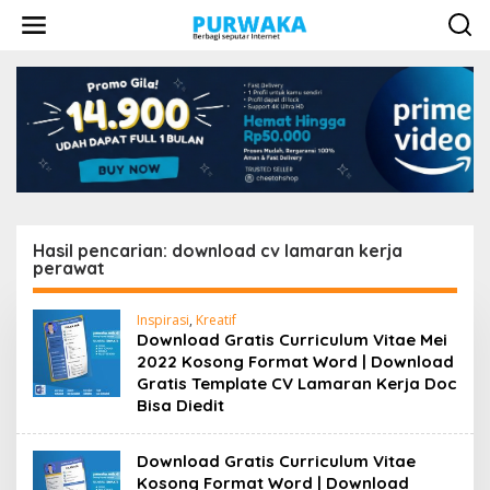
L
e
w
a
t
i
k
e
k
o
n
t
e
Hasil pencarian: download cv lamaran kerja
n
perawat
Inspirasi
,
Kreatif
Download Gratis Curriculum Vitae Mei
2022 Kosong Format Word | Download
Gratis Template CV Lamaran Kerja Doc
Bisa Diedit
Download Gratis Curriculum Vitae
Kosong Format Word | Download