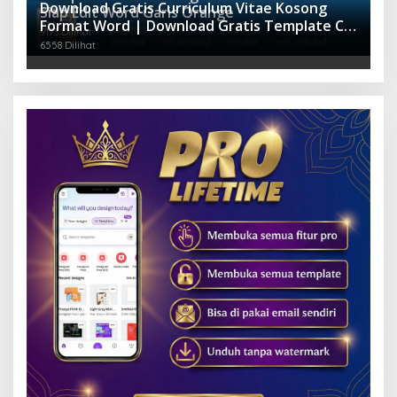
Download Gratis Curriculum Vitae Kosong
Siap Edit Word Garis Orange
Format Word | Download Gratis Template CV
9173 Dilihat
Lamaran Kerja Doc Mudah Diedit
6558 Dilihat