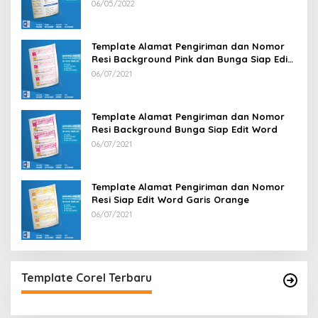
CV Lamaran Kerja Doc Mudah Diedit
06/05/2022
Template Alamat Pengiriman dan Nomor
Resi Background Pink dan Bunga Siap Edit
Word
06/07/2021
Template Alamat Pengiriman dan Nomor
Resi Background Bunga Siap Edit Word
06/07/2021
Template Alamat Pengiriman dan Nomor
Resi Siap Edit Word Garis Orange
06/07/2021
Template Corel Terbaru