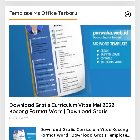
Template Ms Office Terbaru
Download Gratis Curriculum Vitae Mei 2022
Kosong Format Word | Download Gratis
Template CV Lamaran Kerja Doc Bisa Diedit
07/05/2022
Download Gratis Curriculum Vitae Kosong
Format Word | Download Gratis Template