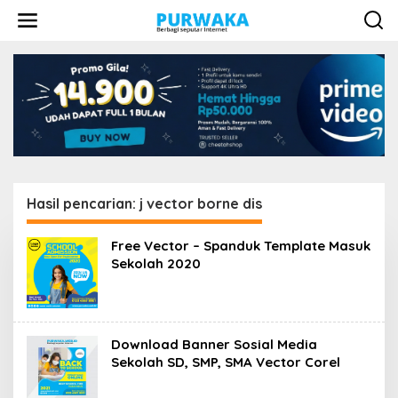
L
e
w
a
t
i
k
e
k
o
n
t
e
Hasil pencarian: j vector borne dis
n
Free Vector – Spanduk Template Masuk
Sekolah 2020
Download Banner Sosial Media
Sekolah SD, SMP, SMA Vector Corel