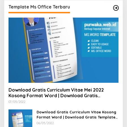
Template Ms Office Terbaru
Download Gratis Curriculum Vitae Mei 2022
Kosong Format Word | Download Gratis
Template CV Lamaran Kerja Doc Bisa Diedit
07/05/2022
Download Gratis Curriculum Vitae Kosong
Format Word | Download Gratis Template
CV Lamaran Kerja Doc Mudah Diedit
06/05/2022