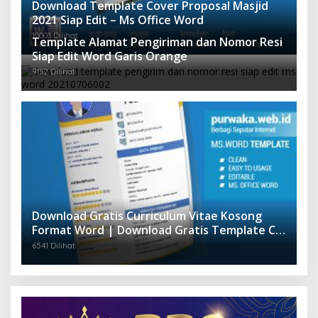
Download Template Cover Proposal Masjid
2021 Siap Edit – Ms Office Word
10003 Dilihat
Template Alamat Pengiriman dan Nomor Resi
Siap Edit Word Garis Orange
9152 Dilihat
Download Gratis Curriculum Vitae Kosong
Format Word | Download Gratis Template CV
Lamaran Kerja Doc Mudah Diedit
6541 Dilihat