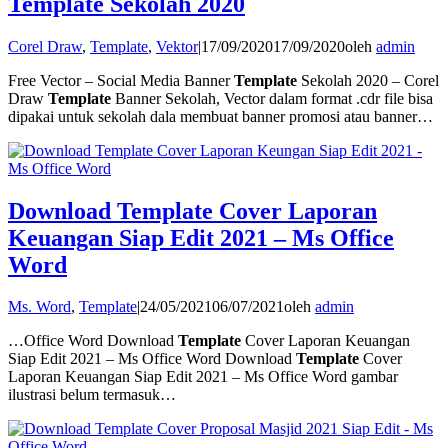
Template Sekolah 2020
Corel Draw
,
Template
,
Vektor
|
17/09/2020
17/09/2020
oleh
admin
Free Vector – Social Media Banner
Template
Sekolah 2020 – Corel
Draw
Template
Banner Sekolah, Vector dalam format .cdr file bisa
dipakai untuk sekolah dala membuat banner promosi atau banner…
Download Template Cover Laporan
Keuangan Siap Edit 2021 – Ms Office
Word
Ms. Word
,
Template
|
24/05/2021
06/07/2021
oleh
admin
…Office Word Download
Template
Cover Laporan Keuangan
Siap Edit 2021 – Ms Office Word Download
Template
Cover
Laporan Keuangan Siap Edit 2021 – Ms Office Word gambar
ilustrasi belum termasuk…