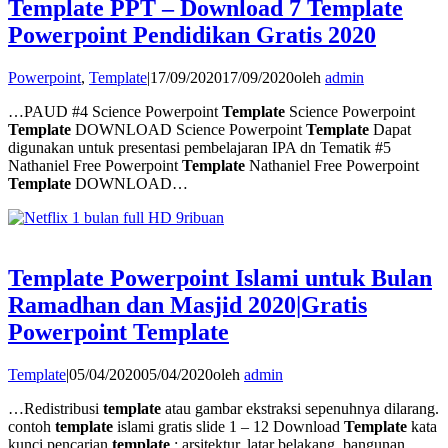
Template PPT – Download 7 Template
Powerpoint Pendidikan Gratis 2020
Powerpoint
,
Template
|
17/09/2020
17/09/2020
oleh
admin
…PAUD #4 Science Powerpoint
Template
Science Powerpoint
Template
DOWNLOAD Science Powerpoint
Template
Dapat
digunakan untuk presentasi pembelajaran IPA dn Tematik #5
Nathaniel Free Powerpoint
Template
Nathaniel Free Powerpoint
Template
DOWNLOAD…
Template Powerpoint Islami untuk Bulan
Ramadhan dan Masjid 2020|Gratis
Powerpoint Template
Template
|
05/04/2020
05/04/2020
oleh
admin
…Redistribusi
template
atau gambar ekstraksi sepenuhnya dilarang.
contoh
template
islami gratis slide 1 – 12 Download
Template
kata
kunci pencarian
template
: arsitektur, latar belakang, bangunan,