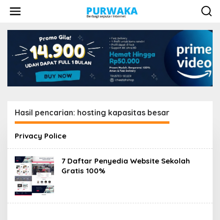
L
e
w
a
t
i
k
e
k
o
n
t
e
Hasil pencarian: hosting kapasitas besar
n
Privacy Police
7 Daftar Penyedia Website Sekolah
Gratis 100%