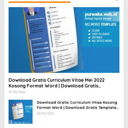
Download Gratis Curriculum Vitae Mei 2022
Kosong Format Word | Download Gratis
Template CV Lamaran Kerja Doc Bisa Diedit
07/05/2022
Download Gratis Curriculum Vitae Kosong
Format Word | Download Gratis Template
CV Lamaran Kerja Doc Mudah Diedit
06/05/2022