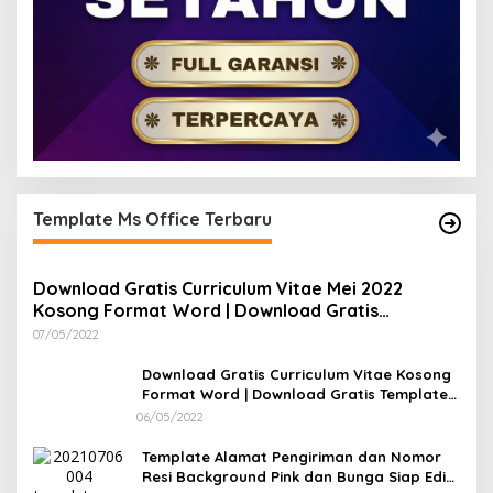
Template Ms Office Terbaru
Download Gratis Curriculum Vitae Mei 2022
Kosong Format Word | Download Gratis
Template CV Lamaran Kerja Doc Bisa Diedit
07/05/2022
Download Gratis Curriculum Vitae Kosong
Format Word | Download Gratis Template
CV Lamaran Kerja Doc Mudah Diedit
06/05/2022
Template Alamat Pengiriman dan Nomor
Resi Background Pink dan Bunga Siap Edit