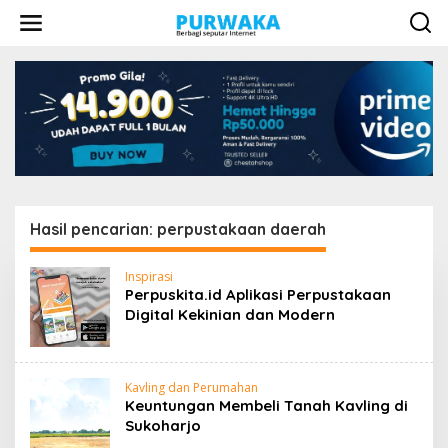
L
e
w
a
t
i
k
e
k
o
n
t
e
Hasil pencarian: perpustakaan daerah
n
Inspirasi
Perpuskita.id Aplikasi Perpustakaan
Digital Kekinian dan Modern
Kavling dan Perumahan
Keuntungan Membeli Tanah Kavling di
Sukoharjo