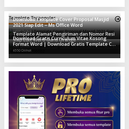
Template Terpopuler
Download Template Cover Proposal Masjid
2021 Siap Edit – Ms Office Word
10020 Dilihat
Template Alamat Pengiriman dan Nomor Resi
Download Gratis Curriculum Vitae Kosong
Siap Edit Word Garis Orange
Format Word | Download Gratis Template CV
9167 Dilihat
Lamaran Kerja Doc Mudah Diedit
6550 Dilihat