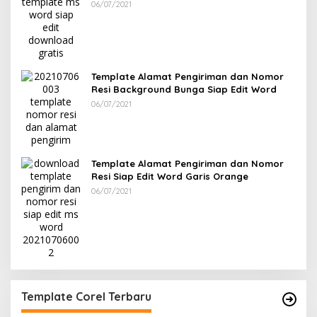
Word
06/07/2021
Template Alamat Pengiriman dan Nomor
Resi Background Bunga Siap Edit Word
06/07/2021
Template Alamat Pengiriman dan Nomor
Resi Siap Edit Word Garis Orange
06/07/2021
Template Corel Terbaru