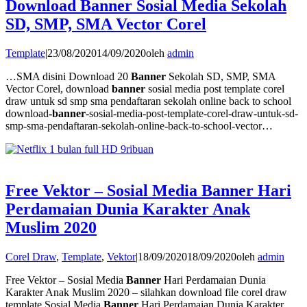
Download Banner Sosial Media Sekolah
SD, SMP, SMA Vector Corel
Template
|
23/08/2020
14/09/2020
oleh
admin
…SMA disini Download 20
Banner
Sekolah SD, SMP, SMA
Vector Corel, download
banner
sosial media post template corel
draw untuk sd smp sma pendaftaran sekolah online back to school
download
-banner
-sosial-media-post-template-corel-draw-untuk-sd-
smp-sma-pendaftaran-sekolah-online-back-to-school-vector…
Free Vektor – Sosial Media Banner Hari
Perdamaian Dunia Karakter Anak
Muslim 2020
Corel Draw
,
Template
,
Vektor
|
18/09/2020
18/09/2020
oleh
admin
Free Vektor – Sosial Media
Banner
Hari Perdamaian Dunia
Karakter Anak Muslim 2020 – silahkan download file corel draw
template Sosial Media
Banner
Hari Perdamaian Dunia Karakter