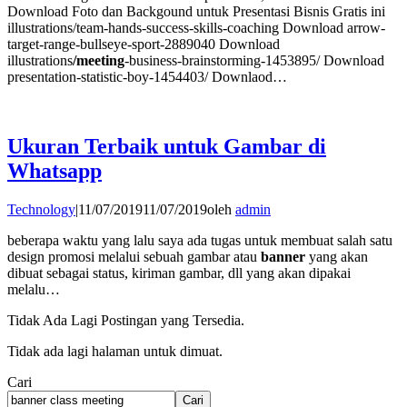
Download Foto dan Backgound untuk Presentasi Bisnis Gratis ini
illustrations/team-hands-success-skills-coaching Download arrow-
target-range-bullseye-sport-2889040 Download
illustrations
/meeting
-business-brainstorming-1453895/ Download
presentation-statistic-boy-1454403/ Downlaod…
Ukuran Terbaik untuk Gambar di
Whatsapp
Technology
|
11/07/2019
11/07/2019
oleh
admin
beberapa waktu yang lalu saya ada tugas untuk membuat salah satu
design promosi melalui sebuah gambar atau
banner
yang akan
dibuat sebagai status, kiriman gambar, dll yang akan dipakai
melalu…
Tidak Ada Lagi Postingan yang Tersedia.
Tidak ada lagi halaman untuk dimuat.
Cari
Cari