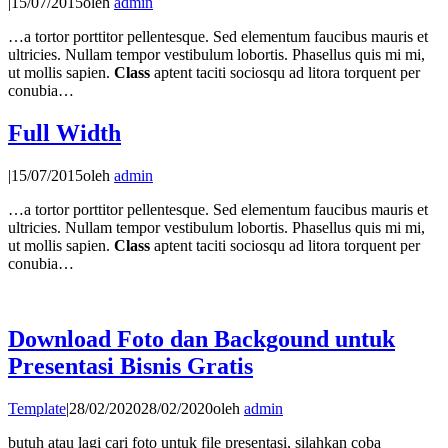
|
15/07/2015
oleh
admin
…a tortor porttitor pellentesque. Sed elementum faucibus mauris et
ultricies. Nullam tempor vestibulum lobortis. Phasellus quis mi mi,
ut mollis sapien.
Class
aptent taciti sociosqu ad litora torquent per
conubia…
Full Width
|
15/07/2015
oleh
admin
…a tortor porttitor pellentesque. Sed elementum faucibus mauris et
ultricies. Nullam tempor vestibulum lobortis. Phasellus quis mi mi,
ut mollis sapien.
Class
aptent taciti sociosqu ad litora torquent per
conubia…
Download Foto dan Backgound untuk
Presentasi Bisnis Gratis
Template
|
28/02/2020
28/02/2020
oleh
admin
butuh atau lagi cari foto untuk file presentasi, silahkan coba