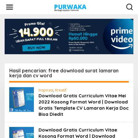
L
e
w
a
t
i
k
e
k
o
n
t
e
Hasil pencarian: free download surat lamaran
n
kerja dan cv word
Inspirasi
,
Kreatif
Download Gratis Curriculum Vitae Mei
2022 Kosong Format Word | Download
Gratis Template CV Lamaran Kerja Doc
Bisa Diedit
Download Gratis Curriculum Vitae
Kosong Format Word | Download