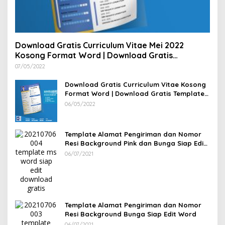
Download Gratis Curriculum Vitae Mei 2022
Kosong Format Word | Download Gratis
Template CV Lamaran Kerja Doc Bisa Diedit
07/05/2022
Download Gratis Curriculum Vitae Kosong
Format Word | Download Gratis Template
CV Lamaran Kerja Doc Mudah Diedit
06/05/2022
Template Alamat Pengiriman dan Nomor
Resi Background Pink dan Bunga Siap Edit
Word
06/07/2021
Template Alamat Pengiriman dan Nomor
Resi Background Bunga Siap Edit Word
06/07/2021