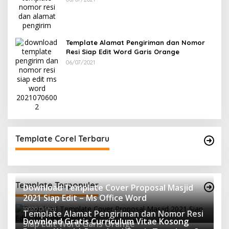
Template Alamat Pengiriman dan Nomor
Resi Siap Edit Word Garis Orange
06/07/2021
Template Corel Terbaru
Template Terpopuler
Download Template Cover Proposal Masjid
2021 Siap Edit – Ms Office Word
10020 Dilihat
Template Alamat Pengiriman dan Nomor Resi
Download Gratis Curriculum Vitae Kosong
Siap Edit Word Garis Orange