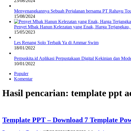
23/08/2024
Menyenangkannya Sebuah Perjalanan bersama PT Rahayu Tou
15/08/2024
Penyet Mbak Hanun Kelezatan yang Enak, Harga Terjangkau
15/05/2023
Les Renang Solo Terbaik Ya di Ammar Swim
18/01/2022
Perpuskita.id Aplikasi Perpustakaan Digital Kekinian dan Mod
10/01/2022
Populer
Komentar
Hasil pencarian: template ppt a
Template PPT – Download 7 Template Pow