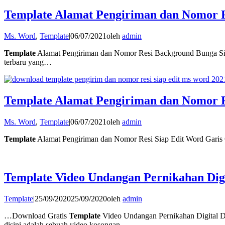
Template Alamat Pengiriman dan Nomor 
Ms. Word
,
Template
|
06/07/2021
oleh
admin
Template
Alamat Pengiriman dan Nomor Resi Background Bunga Sia
terbaru yang…
Template Alamat Pengiriman dan Nomor R
Ms. Word
,
Template
|
06/07/2021
oleh
admin
Template
Alamat Pengiriman dan Nomor Resi Siap Edit Word Garis 
Template Video Undangan Pernikahan Dig
Template
|
25/09/2020
25/09/2020
oleh
admin
…Download Gratis
Template
Video Undangan Pernikahan Digital 
disini adalah sebuah video kosongan…