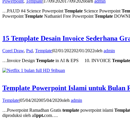
Powerpoint
,
Template
|
17/09/2020
17/09/2020
oleh
admin
…PAUD #4 Science Powerpoint
Template
Science Powerpoint
Tem
Powerpoint
Template
Nathaniel Free Powerpoint
Template
DOWN
15 Template Desain Invoice Sederhana Gra
Corel Draw
,
Psd
,
Template
|
02/01/2022
02/01/2022
oleh
admin
…Invoice Design
Template
in AI & EPS 10. INVOICE
Templat
Template Powerpoint Islami untuk Bulan
Template
|
05/04/2020
05/04/2020
oleh
admin
…Powerpoint Ramadhan Gratis
template
powerpoint islami
Templa
diproduksi oleh all
ppt.
com….