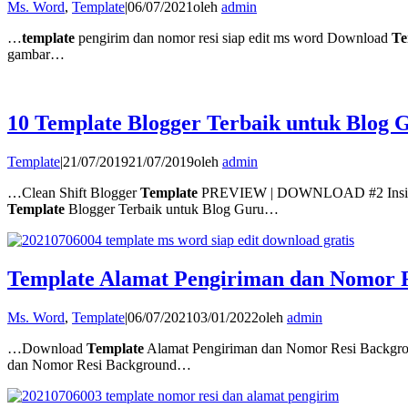
Ms. Word
,
Template
|
06/07/2021
oleh
admin
…
template
pengirim dan nomor resi siap edit ms word Download
Te
gambar…
10 Template Blogger Terbaik untuk Blog G
Template
|
21/07/2019
21/07/2019
oleh
admin
…Clean Shift Blogger
Template
PREVIEW | DOWNLOAD #2 Inside
Template
Blogger Terbaik untuk Blog Guru…
Template Alamat Pengiriman dan Nomor R
Ms. Word
,
Template
|
06/07/2021
03/01/2022
oleh
admin
…Download
Template
Alamat Pengiriman dan Nomor Resi Backgr
dan Nomor Resi Background…