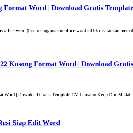
g Format Word | Download Gratis Templa
ms office word (bisa menggunakan office word 2010, disarankan mema
022 Kosong Format Word | Download Grati
at Word | Download Gratis
Template
CV Lamaran Kerja Doc Mudah Di
esi Siap Edit Word