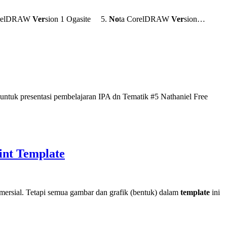
orelDRAW
Ver
sion 1 Ogasite 5.
No
ta CorelDRAW
Ver
sion…
ntuk presentasi pembelajaran IPA dn Tematik #5 Nathaniel Free
int Template
komersial. Tetapi semua gambar dan grafik (bentuk) dalam
template
ini