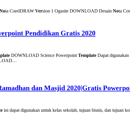
No
ta CorelDRAW
Ver
sion 1 Ogasite DOWNLOAD Desain
No
ta C
erpoint Pendidikan Gratis 2020
plate
DOWNLOAD Science Powerpoint
Template
Dapat digunakan u
LOAD…
 Ramadhan dan Masjid 2020|Gratis Powerpo
te
ini dapat digunakan untuk kelas sekolah, tujuan bisnis, dan tujuan 