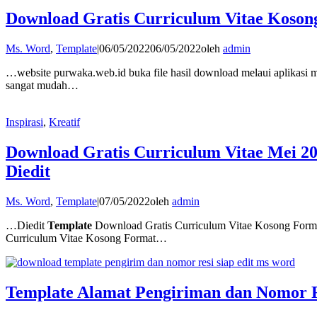
Download Gratis Curriculum Vitae Koson
Ms. Word
,
Template
|
06/05/2022
06/05/2022
oleh
admin
…website purwaka.web.id buka file hasil download melaui aplikasi 
sangat mudah…
Inspirasi
,
Kreatif
Download Gratis Curriculum Vitae Mei 2
Diedit
Ms. Word
,
Template
|
07/05/2022
oleh
admin
…Diedit
Template
Download Gratis Curriculum Vitae Kosong Form
Curriculum Vitae Kosong Format…
Template Alamat Pengiriman dan Nomor R