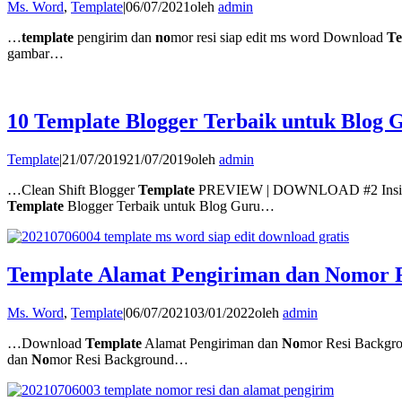
Ms. Word
,
Template
|
06/07/2021
oleh
admin
…
template
pengirim dan
no
mor resi siap edit ms word Download
Te
gambar…
10 Template Blogger Terbaik untuk Blog G
Template
|
21/07/2019
21/07/2019
oleh
admin
…Clean Shift Blogger
Template
PREVIEW | DOWNLOAD #2 Inside
Template
Blogger Terbaik untuk Blog Guru…
Template Alamat Pengiriman dan Nomor R
Ms. Word
,
Template
|
06/07/2021
03/01/2022
oleh
admin
…Download
Template
Alamat Pengiriman dan
No
mor Resi Backgr
dan
No
mor Resi Background…