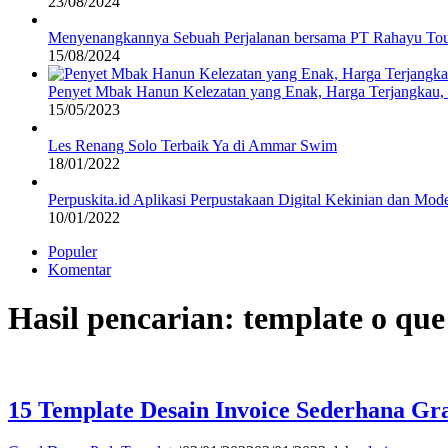
23/08/2024
Menyenangkannya Sebuah Perjalanan bersama PT Rahayu Tou
15/08/2024
Penyet Mbak Hanun Kelezatan yang Enak, Harga Terjangkau
15/05/2023
Les Renang Solo Terbaik Ya di Ammar Swim
18/01/2022
Perpuskita.id Aplikasi Perpustakaan Digital Kekinian dan Mod
10/01/2022
Populer
Komentar
Hasil pencarian: template o que
15 Template Desain Invoice Sederhana Gra