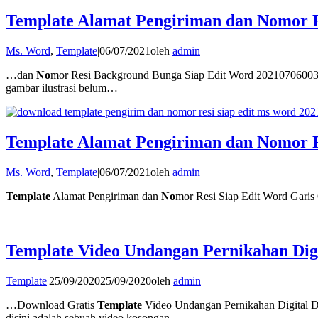
Template Alamat Pengiriman dan Nomor 
Ms. Word
,
Template
|
06/07/2021
oleh
admin
…dan
No
mor Resi Background Bunga Siap Edit Word 2021070600
gambar ilustrasi belum…
Template Alamat Pengiriman dan Nomor R
Ms. Word
,
Template
|
06/07/2021
oleh
admin
Template
Alamat Pengiriman dan
No
mor Resi Siap Edit Word Garis 
Template Video Undangan Pernikahan Dig
Template
|
25/09/2020
25/09/2020
oleh
admin
…Download Gratis
Template
Video Undangan Pernikahan Digital 
disini adalah sebuah video kosongan…