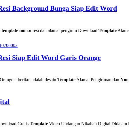
Resi Background Bunga Siap Edit Word
3
template no
mor resi dan alamat pengirim Download
Template
Alama
esi Siap Edit Word Garis Orange
Orange – berikut adalah desain
Template
Alamat Pengiriman dan
No
m
ital
Download Gratis
Template
Video Undangan Nikahan Digital Didalam l