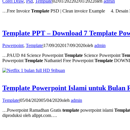
Corel Draw
,
Psd
,
Template
|
02/01/2022
02/01/2022
oleh
admin
…Free Invoice
Template
PSD | Clean invoice Example 4. Desain
Template PPT – Download 7 Template Pow
Powerpoint
,
Template
|
17/09/2020
17/09/2020
oleh
admin
…PAUD #4 Science Powerpoint
Template
Science Powerpoint
Tem
Powerpoint
Template
Nathaniel Free Powerpoint
Template
DOWN
Template Powerpoint Islami untuk Bulan
Template
|
05/04/2020
05/04/2020
oleh
admin
…Powerpoint Ramadhan Gratis
template
powerpoint islami
Templa
diproduksi oleh allppt.com….