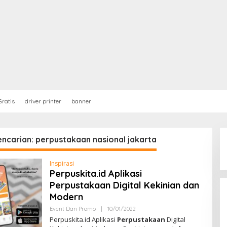
ratis
driver printer
banner
encarian: perpustakaan nasional jakarta
Inspirasi
Perpuskita.id Aplikasi
Perpustakaan Digital Kekinian dan
Modern
Event Dan Promo
|
10/01/2022
O
L
Perpuskita.id Aplikasi
Perpustakaan
Digital
E