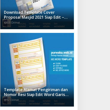
Download Template Cover
Proposal Masjid 2021 Siap Edit –
Ms Office Word
10003 Dilihat
Template Alamat Pengiriman dan
Nomor Resi Siap Edit Word Garis
Orange
9152 Dilihat