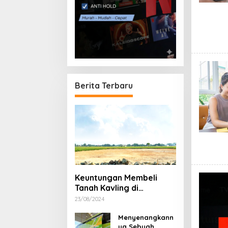
Berita Terbaru
Keuntungan Membeli
Tanah Kavling di
Sukoharjo
23/08/2024
Menyenangkann
ya Sebuah