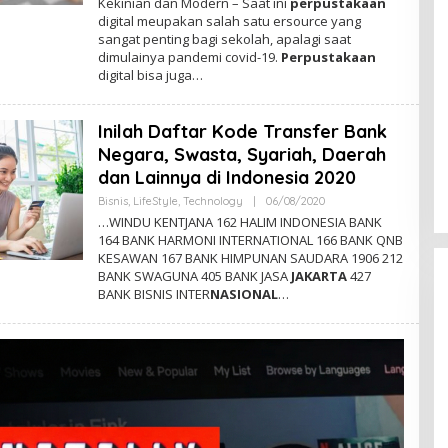
Kekinian dan Modern – Saat ini
perpustakaan
H
digital meupakan salah satu ersource yang
A
D
sangat penting bagi sekolah, apalagi saat
M
dimulainya pandemi covid-19.
Perpustakaan
I
digital bisa juga…
N
Inilah Daftar Kode Transfer Bank
Negara, Swasta, Syariah, Daerah
dan Lainnya di Indonesia 2020
Bisnis
,
LifeStyle
,
Technology
|
06/08/2020
O
L
…WINDU KENTJANA 162 HALIM INDONESIA BANK
E
164 BANK HARMONI INTERNATIONAL 166 BANK QNB
H
KESAWAN 167 BANK HIMPUNAN SAUDARA 1906 212
A
D
BANK SWAGUNA 405 BANK JASA
JAKARTA
427
M
BANK BISNIS INTER
NASIONAL
…
I
N