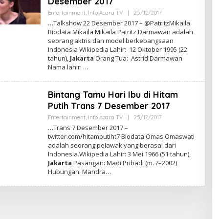
Desember 2017
Entertainment
,
Info Acara TV
|
25/12/2017
O
L
…Talkshow 22 Desember 2017 – @PatritzMikaila
E
Biodata Mikaila Mikaila Patritz Darmawan adalah
H
seorang aktris dan model berkebangsaan
A
D
Indonesia Wikipedia Lahir: 12 Oktober 1995 (22
M
tahun),
Jakarta
Orang Tua: Astrid Darmawan
I
Nama lahir: …
N
Bintang Tamu Hari Ibu di Hitam
Putih Trans 7 Desember 2017
Entertainment
,
Info Acara TV
|
25/12/2017
O
L
…Trans 7 Desember 2017 –
E
twitter.com/hitamputiht7 Biodata Omas Omaswati
H
adalah seorang pelawak yang berasal dari
A
D
Indonesia.Wikipedia Lahir: 3 Mei 1966 (51 tahun),
M
Jakarta
Pasangan: Madi Pribadi (m. ?–2002)
I
Hubungan: Mandra…
N