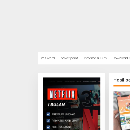
ms word
powerpoint
Informasi Film
Download G
Hasil p