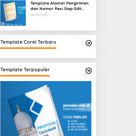
Template Alamat Pengiriman
dan Nomor Resi Siap Edit
Word Garis Orange
06/07/2021
Template Corel Terbaru
Template Terpopuler