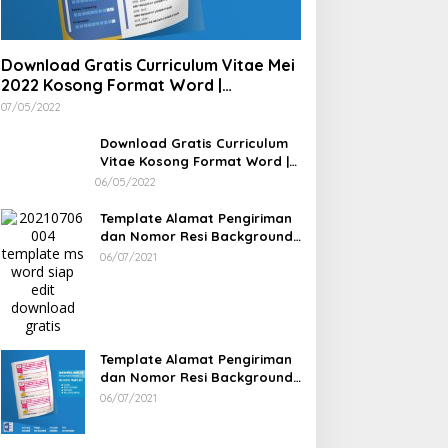
Download Gratis Curriculum Vitae Mei
2022 Kosong Format Word |
Download Gratis Template CV
07/05/2022
Lamaran Kerja Doc Bisa Diedit
Download Gratis Curriculum
Vitae Kosong Format Word |
Download Gratis Template CV
06/05/2022
Lamaran Kerja Doc Mudah
Diedit
Template Alamat Pengiriman
dan Nomor Resi Background
Pink dan Bunga Siap Edit
06/07/2021
Word
Template Alamat Pengiriman
dan Nomor Resi Background
Bunga Siap Edit Word
06/07/2021