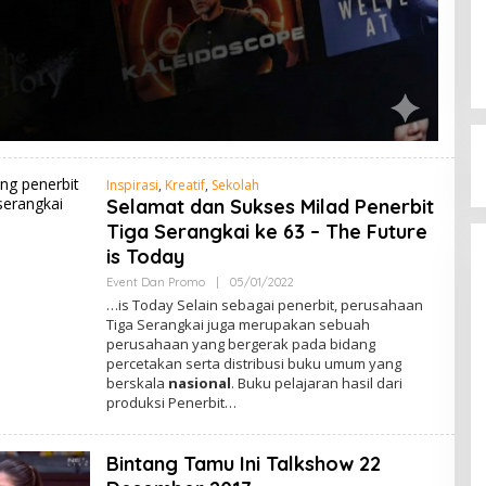
Inspirasi
,
Kreatif
,
Sekolah
Selamat dan Sukses Milad Penerbit
Tiga Serangkai ke 63 – The Future
is Today
Event Dan Promo
|
05/01/2022
O
L
…is Today Selain sebagai penerbit, perusahaan
E
Tiga Serangkai juga merupakan sebuah
H
perusahaan yang bergerak pada bidang
A
D
percetakan serta distribusi buku umum yang
M
berskala
nasional
. Buku pelajaran hasil dari
I
produksi Penerbit…
N
Bintang Tamu Ini Talkshow 22