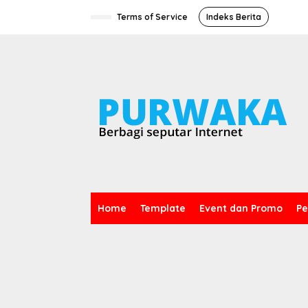
L
e
Terms of Service
Indeks Berita
w
a
t
i
k
e
k
o
n
t
e
n
Home
Template
Event dan Promo
Pe