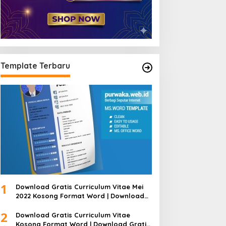
Template Terbaru
1
Download Gratis Curriculum Vitae Mei
2022 Kosong Format Word | Download
Gratis Template CV Lamaran Kerja Doc
2
Bisa Diedit
Download Gratis Curriculum Vitae
Kosong Format Word | Download Gratis