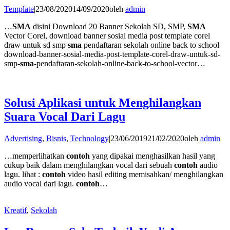
Template
|
23/08/2020
14/09/2020
oleh
admin
…
SMA
disini Download 20 Banner Sekolah SD, SMP,
SMA
Vector Corel, download banner sosial media post template corel
draw untuk sd smp
sma
pendaftaran sekolah online back to school
download-banner-sosial-media-post-template-corel-draw-untuk-sd-
smp
-sma
-pendaftaran-sekolah-online-back-to-school-vector…
Solusi Aplikasi untuk Menghilangkan
Suara Vocal Dari Lagu
Advertising
,
Bisnis
,
Technology
|
23/06/2019
21/02/2020
oleh
admin
…memperlihatkan
contoh
yang dipakai menghasilkan hasil yang
cukup baik dalam menghilangkan vocal dari sebuah
contoh
audio
lagu. lihat :
contoh
video hasil editing memisahkan/ menghilangkan
audio vocal dari lagu.
contoh
…
Kreatif
,
Sekolah