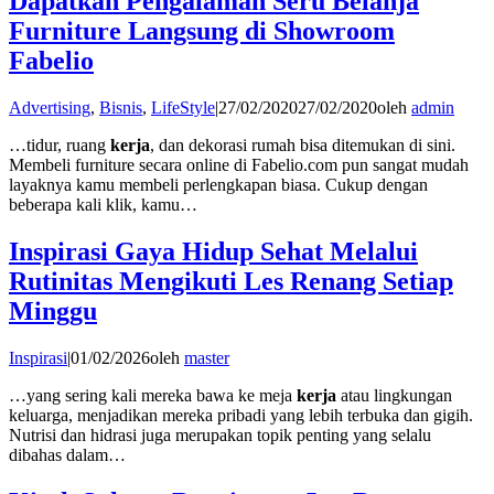
Dapatkan Pengalaman Seru Belanja
Furniture Langsung di Showroom
Fabelio
Advertising
,
Bisnis
,
LifeStyle
|
27/02/2020
27/02/2020
oleh
admin
…tidur, ruang
kerja
, dan dekorasi rumah bisa ditemukan di sini.
Membeli furniture secara online di Fabelio.com pun sangat mudah
layaknya kamu membeli perlengkapan biasa. Cukup dengan
beberapa kali klik, kamu…
Inspirasi Gaya Hidup Sehat Melalui
Rutinitas Mengikuti Les Renang Setiap
Minggu
Inspirasi
|
01/02/2026
oleh
master
…yang sering kali mereka bawa ke meja
kerja
atau lingkungan
keluarga, menjadikan mereka pribadi yang lebih terbuka dan gigih.
Nutrisi dan hidrasi juga merupakan topik penting yang selalu
dibahas dalam…