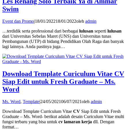
Les Renang Solo Terbaik Ya di Ammar
Swim
Event dan Promo
|
18/01/2022
18/01/2022
oleh
admin
…terdidik serta professional dari berbagai
lulusan
seperti
lulusan
dari Universitas Sebelas Maret (UNS) dan Universitas tunas
Pembangunan (UTP) di bidang Pendidikan Olah Raga dan banyak
lagi lainnya. Anda pastinya juga…
Download Template Curiculum Vitae CV
Siap Edit untuk Fresh Graduate – Ms.
Word
Ms. Word
,
Template
|
24/05/2021
06/07/2021
oleh
admin
Download Template Curriculum Vitae
CV
Siap Edit untuk Fresh
Graduate – Ms. Word- berikut adalah desain Curiculum Vitae multi
fungsi terbaru yang bisa untuk
cv lamaran kerja
dll. Dengan
format…