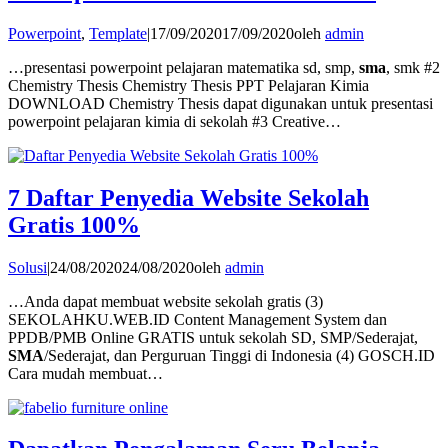
Powerpoint
,
Template
|
17/09/2020
17/09/2020
oleh
admin
…presentasi powerpoint pelajaran matematika sd, smp,
sma
, smk #2
Chemistry Thesis Chemistry Thesis PPT Pelajaran Kimia
DOWNLOAD Chemistry Thesis dapat digunakan untuk presentasi
powerpoint pelajaran kimia di sekolah #3 Creative…
7 Daftar Penyedia Website Sekolah
Gratis 100%
Solusi
|
24/08/2020
24/08/2020
oleh
admin
…Anda dapat membuat website sekolah gratis (3)
SEKOLAHKU.WEB.ID Content Management System dan
PPDB/PMB Online GRATIS untuk sekolah SD, SMP/Sederajat,
SMA
/Sederajat, dan Perguruan Tinggi di Indonesia (4) GOSCH.ID
Cara mudah membuat…