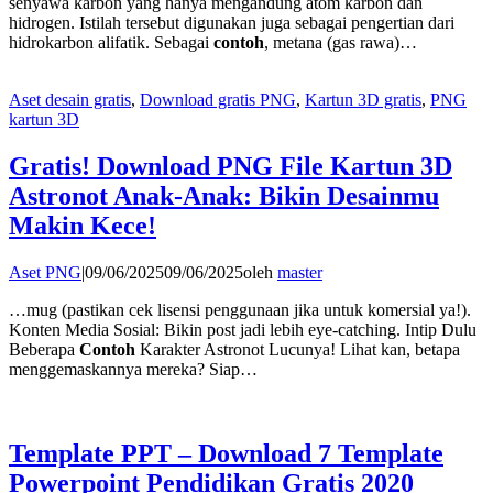
senyawa karbon yang hanya mengandung atom karbon dan
hidrogen. Istilah tersebut digunakan juga sebagai pengertian dari
hidrokarbon alifatik. Sebagai
contoh
, metana (gas rawa)…
Aset desain gratis
,
Download gratis PNG
,
Kartun 3D gratis
,
PNG
kartun 3D
Gratis! Download PNG File Kartun 3D
Astronot Anak-Anak: Bikin Desainmu
Makin Kece!
Aset PNG
|
09/06/2025
09/06/2025
oleh
master
…mug (pastikan cek lisensi penggunaan jika untuk komersial ya!).
Konten Media Sosial: Bikin post jadi lebih eye-catching. Intip Dulu
Beberapa
Contoh
Karakter Astronot Lucunya! Lihat kan, betapa
menggemaskannya mereka? Siap…
Template PPT – Download 7 Template
Powerpoint Pendidikan Gratis 2020