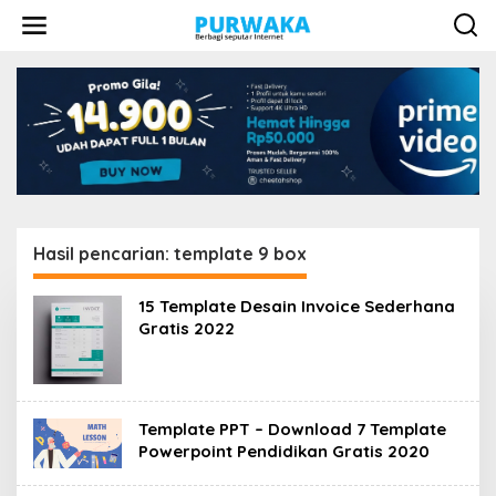
L
e
w
a
t
i
k
e
k
o
n
t
e
Hasil pencarian: template 9 box
n
15 Template Desain Invoice Sederhana
Gratis 2022
Template PPT – Download 7 Template
Powerpoint Pendidikan Gratis 2020