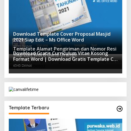
Download Template Cover Proposal Masjid
2021 Siap Edit – Ms Office Word
10010 Dilihat
Template Alamat Pengiriman dan Nomor Resi
Download Gratis Curriculum Vitae Kosong
Siap Edit Word Garis Orange
Format Word | Download Gratis Template CV
9154 Dilihat
Lamaran Kerja Doc Mudah Diedit
6545 Dilihat
Template Terbaru