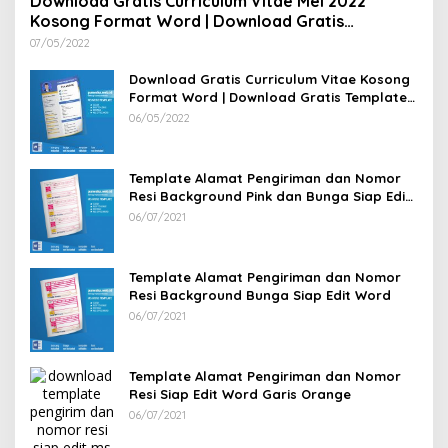
Download Gratis Curriculum Vitae Mei 2022
Kosong Format Word | Download Gratis
Template CV Lamaran Kerja Doc Bisa Diedit
07/05/2022
Download Gratis Curriculum Vitae Kosong
Format Word | Download Gratis Template
CV Lamaran Kerja Doc Mudah Diedit
06/05/2022
Template Alamat Pengiriman dan Nomor
Resi Background Pink dan Bunga Siap Edit
Word
06/07/2021
Template Alamat Pengiriman dan Nomor
Resi Background Bunga Siap Edit Word
06/07/2021
Template Alamat Pengiriman dan Nomor
Resi Siap Edit Word Garis Orange
06/07/2021